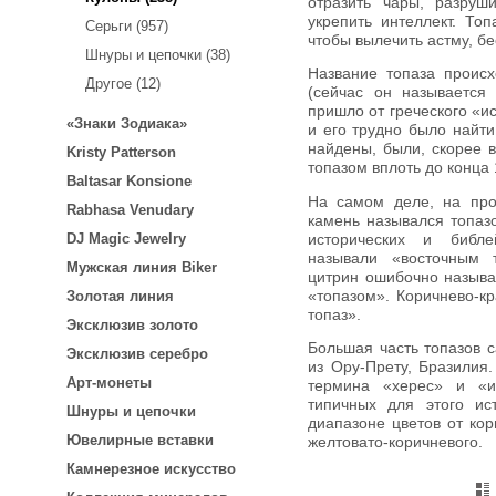
отразить чары, разруш
укрепить интеллект. То
Серьги (957)
чтобы вылечить астму, бе
Шнуры и цепочки (38)
Название топаза происходит от Topazios, название острова
Другое (12)
(сейчас он называется
пришло от греческого «ис
«Знаки Зодиака»
и его трудно было найти
найдены, были, скорее в
Kristy Patterson
топазом вплоть до конца 
Baltasar Konsione
На самом деле, на протяжении многих лет любой желтый
Rabhasa Venudary
камень назывался топаз
DJ Magic Jewelry
исторических и библ
называли «восточным т
Мужская линия Biker
цитрин ошибочно называ
«топазом». Коричнево-к
Золотая линия
топаз».
Эксклюзив золото
Большая часть топазов самого высокого качества добывается
Эксклюзив серебро
из Ору-Прету, Бразилия
Арт-монеты
термина «херес» и «и
типичных для этого ис
Шнуры и цепочки
диапазоне цветов от кор
Ювелирные вставки
желтовато-коричневого.
Камнерезное искусство