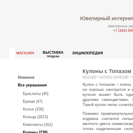
Ювелирный интернет
ювелирные укр
+7 (343) 34
ВЫСТАВКА
МАГАЗИН
ЭНЦИКЛОПЕДИЯ
ПРОДАЖА
Кулоны с Топазом
Новинки
МАГАЗИН
//
КАТАЛОГ ИЗДЕЛИЙ
//
Кулон с топазом – очень утонченное и изысканное украшение,
Все украшения
он хорошо смотрится и в
Браслеты (40)
кулоне может быть оди
другими самоцветами, 
Броши (47)
Такой кулон легко сочета
Колье (156)
Помимо привлекательного внешнего вида, кулон с топазом
Кольца (2613)
издавна считался силь
желтого цвета символизи
Комплекты (161)
топаз наделенным сило
Кулоны (238)