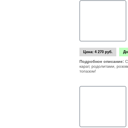
Цена:
4 270 руб.
До
Подробное описание:
С
карат, родолитами, розо
топазом!