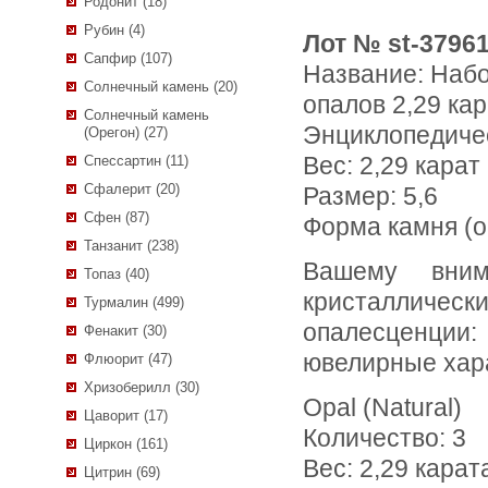
Родонит (18)
Рубин (4)
Лот № st-3796
Сапфир (107)
Название:
Набо
Солнечный камень (20)
опалов 2,29 кар
Солнечный камень
Энциклопедиче
(Орегон) (27)
Вес:
2,29 карат
Спессартин (11)
Сфалерит (20)
Размер: 5,6
Сфен (87)
Форма камня (о
Танзанит (238)
Вашему вниманию предлагается набор из 3 сфер
Топаз (40)
кристалличе
Турмалин (499)
опалесценции:
Фенакит (30)
ювелирные хар
Флюорит (47)
Хризоберилл (30)
Opal (Natural)
Цаворит (17)
Количество: 3
Циркон (161)
Вес: 2,29 карат
Цитрин (69)