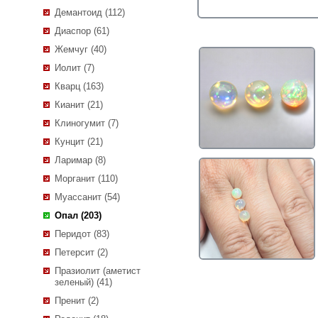
Демантоид (112)
Диаспор (61)
Жемчуг (40)
Иолит (7)
Кварц (163)
Кианит (21)
Клиногумит (7)
Кунцит (21)
Ларимар (8)
Морганит (110)
Муассанит (54)
Опал (203)
Перидот (83)
Петерсит (2)
Празиолит (аметист
зеленый) (41)
Пренит (2)