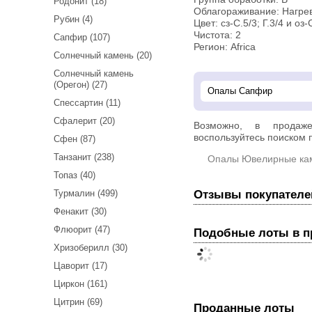
Родонит (18)
Облагораживание: Нагре
Рубин (4)
Цвет: сз-С.5/3; Г.3/4 и оз-
Чистота: 2
Сапфир (107)
Регион: Africa
Солнечный камень (20)
Солнечный камень
(Орегон) (27)
Спессартин (11)
Сфалерит (20)
Возможно, в прода
воспользуйтесь поиском п
Сфен (87)
Танзанит (238)
Опалы Ювелирные ка
Топаз (40)
Отзывы покупателе
Турмалин (499)
Фенакит (30)
Флюорит (47)
Подобные лоты в 
Хризоберилл (30)
Цаворит (17)
Циркон (161)
Цитрин (69)
Проданные лоты