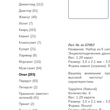
Демантоид (112)
Диаспор (61)
Жемчуг (40)
Иолит (7)
Кварц (163)
Кианит (21)
Клиногумит (7)
Лот № st-37957
Кунцит (21)
Название:
Набор из 6 са
Энциклопедические дан
Ларимар (8)
Вес:
1,28 карат
Размер: 3,5 х 2,1 мм – 3,
Морганит (110)
Форма камня (огранка): 
Муассанит (54)
Вашему вниманию предлагается набор из 6 сапфиров
Опал (203)
высокой чистоты! 
Перидот (83)
характеристики.
Петерсит (2)
Sapphire (Natural)
Количество: 6
Празиолит (аметист
Вес: 1,28 карата
зеленый) (41)
Размер: 3,5 х 2,1 мм – 3,
Пренит (2)
Форма: Round
Группа обработки: В