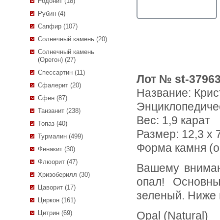
Родонит (18)
Рубин (4)
Сапфир (107)
Солнечный камень (20)
Солнечный камень
(Орегон) (27)
Спессартин (11)
Лот № st-3796
Сфалерит (20)
Название:
Крис
Сфен (87)
Энциклопедиче
Танзанит (238)
Вес:
1,9 карат
Топаз (40)
Размер: 12,3 x 7
Турмалин (499)
Форма камня (о
Фенакит (30)
Флюорит (47)
Вашему вниманию предлагается кристаллический эфиопский
Хризоберилл (30)
опал! Основн
Цаворит (17)
зеленый. Ниже 
Циркон (161)
Цитрин (69)
Opal (Natural)