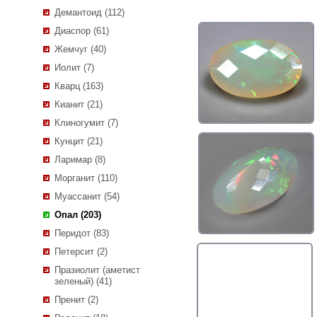
Демантоид (112)
Диаспор (61)
Жемчуг (40)
Иолит (7)
Кварц (163)
Кианит (21)
Клиногумит (7)
Кунцит (21)
Ларимар (8)
Морганит (110)
Муассанит (54)
Опал (203)
Перидот (83)
Петерсит (2)
Празиолит (аметист
зеленый) (41)
Пренит (2)