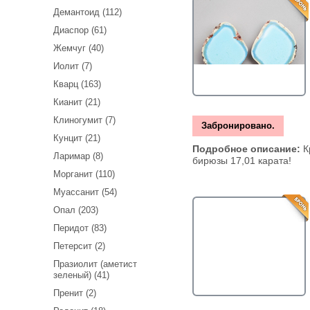
Демантоид (112)
Диаспор (61)
Жемчуг (40)
Иолит (7)
Кварц (163)
Кианит (21)
Клиногумит (7)
Забронировано.
Кунцит (21)
Подробное описание:
К
Ларимар (8)
бирюзы 17,01 карата!
Морганит (110)
Муассанит (54)
Опал (203)
Перидот (83)
Петерсит (2)
Празиолит (аметист
зеленый) (41)
Пренит (2)