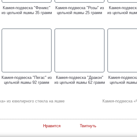
Камея-подвеска "Феникс"
Камея-подвеска "Розы" из
Камея-подвеск
из цельной яшмы 35 грамм
цельной яшмы 25 грамм
из цельной яшм
Камея-подвеска "Пегас" из
Камея-подвеска "Дракон"
Камея-подвеска
цельной яшмы 92 грамм
из цельной яшмы 62 грамм
цельной яшмы
а» из ювелирного стекла на яшме
Камея-подвеска «
Нравится
Твитнуть