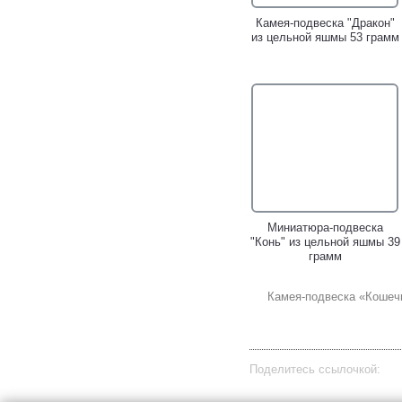
Камея-подвеска "Дракон"
из цельной яшмы 53 грамм
Миниатюра-подвеска
"Конь" из цельной яшмы 39
грамм
Камея-подвеска «Кошечк
Поделитесь ссылочкой: