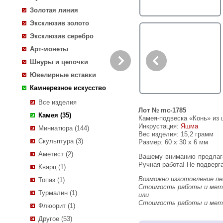
Золотая линия
Эксклюзив золото
Эксклюзив серебро
Арт-монеты
Шнуры и цепочки
Ювелирные вставки
Камнерезное искусство
Все изделия
Лот № mc-1785
Камея (35)
Камея-подвеска «Конь» из
Инкрустация:
Яшма
Миниатюра (144)
Вес изделия:
15,2 грамм
Скульптура (3)
Размер: 60 х 30 х 6 мм
Аметист (2)
Вашему вниманию предлагается замечательный образец камнерезного искусства - камея-подвеска «Конь» из цельной яшмы!
Ручная работа! Не подверга
Кварц (1)
Возможно изготовление пе
Топаз (1)
Стоимость работы и метал
Турмалин (1)
или
Стоимость работы и метал
Флюорит (1)
Другое (53)