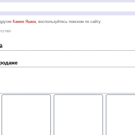
 другие
Камеи Яшма
, воспользуйтесь поиском по сайту.
усство
й
продаже