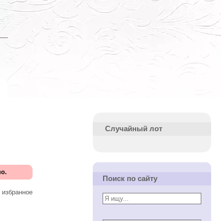
Случайный лот
о.
Поиск по сайту
 избранное