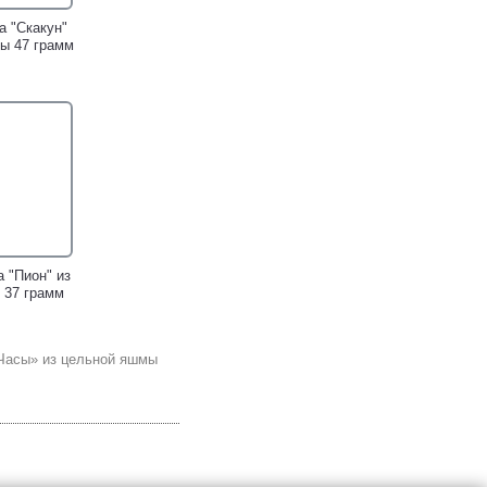
а "Скакун"
ы 47 грамм
 "Пион" из
 37 грамм
Часы» из цельной яшмы