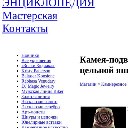
ЭНЦИКЛОПЕДИЯ
Мастерская
Контакты
Новинки
Камея-подв
Все украшения
«Знаки Зодиака»
цельной яш
Kristy Patterson
Baltasar Konsione
Rabhasa Venudary
Магазин
//
Камнерезное 
DJ Magic Jewelry
Мужская линия Biker
Золотая линия
Эксклюзив золото
Эксклюзив серебро
Арт-монеты
Шнуры и цепочки
Ювелирные вставки
Камнерезное искусство