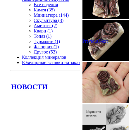
Все изделия
Камея (35)
Миниатюра (144)
Скульптура (3)
Аметист (2)
Кварц (1)
Топаз (1)
Previous
Next
Турмалин (1)
Флюорит (1)
Другое (53)
Коллекция минералов
Ювелирные вставки на заказ
НОВОСТИ