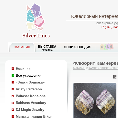
Ювелирный интернет
ювелирные укр
+7 (343) 34
ВЫСТАВКА
МАГАЗИН
ЭНЦИКЛОПЕДИЯ
ПРОДАЖА
Флюорит Камнерез
Новинки
МАГАЗИН
//
КАМНЕРЕЗНОЕ ИСКУ
Все украшения
«Знаки Зодиака»
Kristy Patterson
Baltasar Konsione
Rabhasa Venudary
DJ Magic Jewelry
Мужская линия Biker