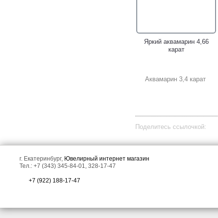
Яркий аквамарин 4,66
карат
Аквамарин 3,4 карат
Массивное золотое кольцо
Золотое кольцо с
с резным лунным камнем
пастельно-голубым
28,63 карата и
аквамарином 6,61 карата!
аквамаринами!
Поделитесь ссылочкой:
г. Екатеринбург,
Ювелирный интернет магазин
Тел.: +7 (343) 345-84-01, 328-17-47
+7 (922) 188-17-47
Серебряное кольцо со
Необычное серебряное
сферой аквамарина 13,26
кольцо с пастельно-
карата и альмандинами
голубыми аквамаринами!