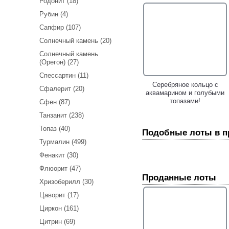
Родонит (18)
Рубин (4)
Сапфир (107)
Солнечный камень (20)
Солнечный камень
(Орегон) (27)
Спессартин (11)
Золотое кольцо с крупным
Серебряное кольцо с
Сфалерит (20)
аквамарином 22,05 карата,
аквамарином и голубыми
«неоновыми» уральскими
топазами!
Сфен (87)
изумрудами и
Танзанит (238)
бриллиантами!
Топаз (40)
Подобные лоты в 
Турмалин (499)
Фенакит (30)
Флюорит (47)
Проданные лоты
Хризоберилл (30)
Цаворит (17)
Эффектные массивные
Коктейльное золотое
Циркон (161)
золотые серьги с
кольцо с крупным
морганитами высокой
морганитом высокой
Цитрин (69)
чистоты 25,69 карата,
чистоты 14,89 карата,