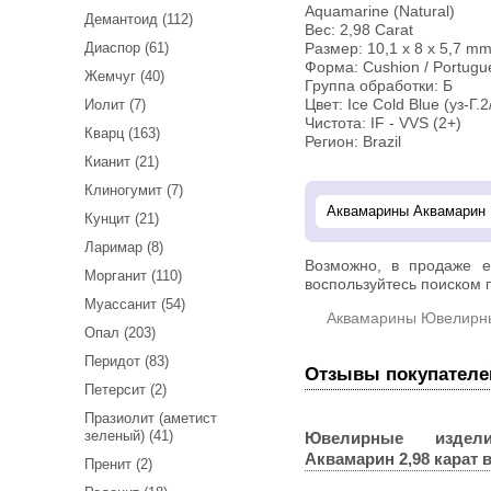
Aquamarine (Natural)
Демантоид (112)
Вес: 2,98 Carat
Диаспор (61)
Размер: 10,1 х 8 х 5,7 m
Форма: Cushion / Portugu
Жемчуг (40)
Группа обработки: Б
Иолит (7)
Цвет: Ice Cold Blue (уз-Г.2
Чистота: IF - VVS (2+)
Кварц (163)
Регион: Brazil
Кианит (21)
Клиногумит (7)
Кунцит (21)
Ларимар (8)
Возможно, в продаже 
Морганит (110)
воспользуйтесь поиском п
Муассанит (54)
Аквамарины Ювелирн
Опал (203)
Перидот (83)
Отзывы покупателе
Петерсит (2)
Празиолит (аметист
зеленый) (41)
Ювелирные издел
Аквамарин 2,98 карат
в
Пренит (2)