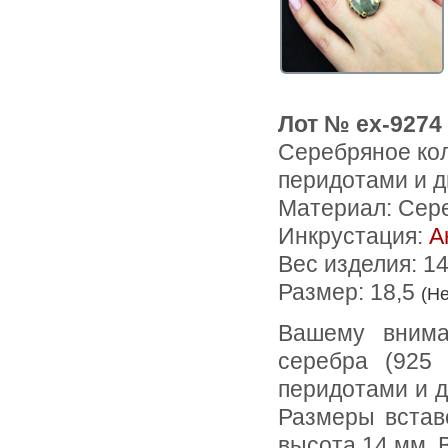
Лот № ex-9274
Серебряное кол
перидотами и 
Материал: Сер
Инкрустация:
А
Вес изделия:
14
Размер: 18,5
(Н
Вашему вниманию предлагается кольцо из стерлингового
серебра (925 
перидотами и д
Размеры встав
высота 14 мм. В