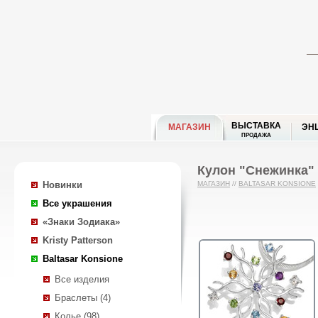
ВЫСТАВКА
МАГАЗИН
ЭН
ПРОДАЖА
Кулон "Снежинка" 
Новинки
МАГАЗИН
//
BALTASAR KONSIONE
Все украшения
«Знаки Зодиака»
Kristy Patterson
Baltasar Konsione
Все изделия
Браслеты (4)
Колье (98)