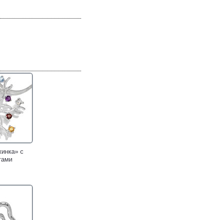
инка» с
тами