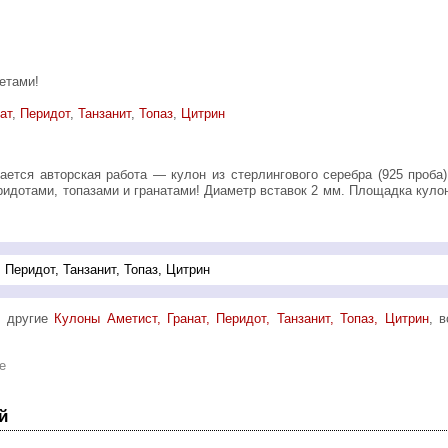
етами!
ат
,
Перидот
,
Танзанит
,
Топаз
,
Цитрин
ридотами, топазами и гранатами! Диаметр вставок 2 мм. Площадка кулон
ь другие
Кулоны Аметист, Гранат, Перидот, Танзанит, Топаз, Цитрин
, 
e
й