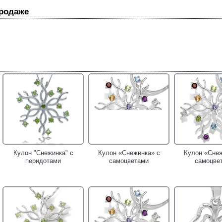
продаже
Кулон "Снежинка" с
Кулон «Снежинка» с
Кулон «Снеж
перидотами
самоцветами
самоцве