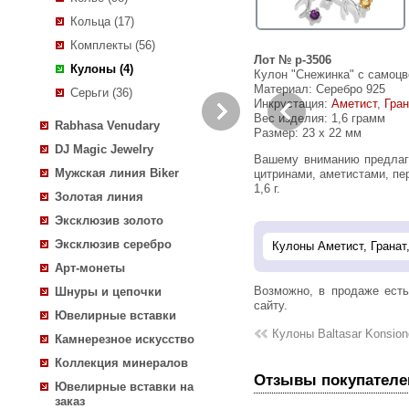
Кольца (17)
Комплекты (56)
Лот № p-3506
Кулоны (4)
Кулон "Снежинка" с самоцв
Материал: Серебро 925
Серьги (36)
Инкрустация:
Аметист
,
Гран
Вес изделия:
1,6 грамм
Rabhasa Venudary
Размер: 23 х 22 мм
DJ Magic Jewelry
Вашему вниманию предлагается авторская работа — кулон из стерлингового серебра (925 проба) "Снежинка" с танзанитом,
Мужская линия Biker
цитринами, аметистами, пе
1,6 г.
Золотая линия
Эксклюзив золото
Эксклюзив серебро
Арт-монеты
Возможно, в продаже ест
Шнуры и цепочки
сайту.
Ювелирные вставки
Кулоны Baltasar Konsion
Камнерезное искусство
Коллекция минералов
Отзывы покупателе
Ювелирные вставки на
заказ