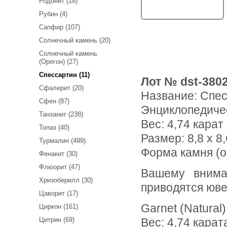
Родонит (18)
Рубин (4)
Сапфир (107)
Солнечный камень (20)
Солнечный камень
(Орегон) (27)
Спессартин (11)
Лот № dst-380
Сфалерит (20)
Название:
Спес
Сфен (87)
Энциклопедиче
Танзанит (238)
Вес:
4,74 карат
Топаз (40)
Размер: 8,8 x 8,
Турмалин (499)
Форма камня (о
Фенакит (30)
Флюорит (47)
Вашему вниманию предлагается спессартин гранат! Ниже
Хризоберилл (30)
приводятся юве
Цаворит (17)
Garnet (Natural)
Циркон (161)
Цитрин (69)
Вес: 4,74 карат