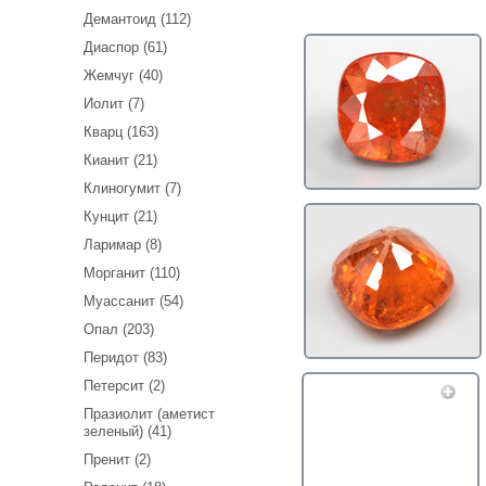
Демантоид (112)
Диаспор (61)
Жемчуг (40)
Иолит (7)
Кварц (163)
Кианит (21)
Клиногумит (7)
Кунцит (21)
Ларимар (8)
Морганит (110)
Муассанит (54)
Опал (203)
Перидот (83)
Петерсит (2)
Празиолит (аметист
зеленый) (41)
Пренит (2)