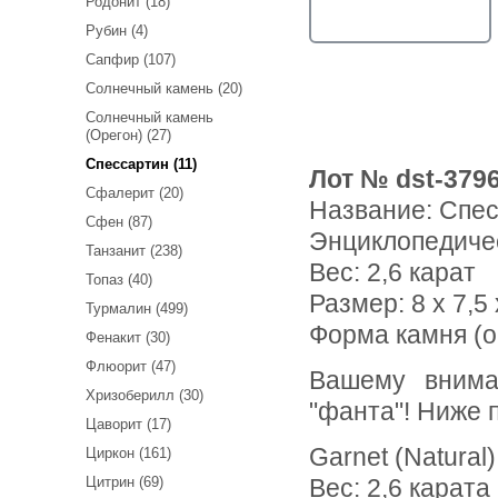
Родонит (18)
Рубин (4)
Сапфир (107)
Солнечный камень (20)
Солнечный камень
(Орегон) (27)
Спессартин (11)
Лот № dst-379
Сфалерит (20)
Название:
Спес
Сфен (87)
Энциклопедиче
Танзанит (238)
Вес:
2,6 карат
Топаз (40)
Размер: 8 x 7,5 
Турмалин (499)
Форма камня (огр
Фенакит (30)
Флюорит (47)
Вашему вниманию предлагается спессартин гранат цвета
Хризоберилл (30)
"фанта"! Ниже 
Цаворит (17)
Garnet (Natural)
Циркон (161)
Цитрин (69)
Вес: 2,6 карата