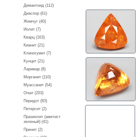
Демантоид (112)
Диаспор (61)
Жемчуг (40)
Иолит (7)
Кварц (163)
Кианит (21)
Клиногумит (7)
Кунцит (21)
Ларимар (8)
Морганит (110)
Муассанит (54)
Опал (203)
Перидот (83)
Петерсит (2)
Празиолит (аметист
зеленый) (41)
Пренит (2)