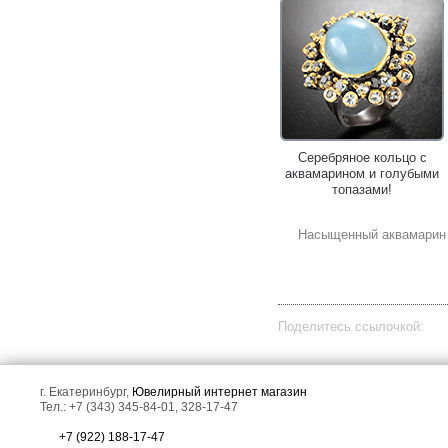
Золотое кольцо с крупным
Серебряное кольцо с
аквамарином 22,05 карата,
аквамарином и голубыми
«неоновыми» уральскими
топазами!
изумрудами и
бриллиантами!
Насыщенный аквамарин 
Поделитесь ссылочкой:
Серебряное кольцо с
Крупное золотое кольцо с
г. Екатеринбург,
Ювелирный интернет магазин
аквамарином 7,96 карата и
ярко-голубыми
Тел.: +7 (343) 345-84-01, 328-17-47
голубыми топазами!
аквамаринами 13,65
карата!
+7 (922) 188-17-47