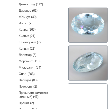
Демантоид (112)
Диаспор (61)
Жемчуг (40)
Иолит (7)
Кварц (163)
Кианит (21)
Клиногумит (7)
Кунцит (21)
Ларимар (8)
Морганит (110)
Муассанит (54)
Опал (203)
Перидот (83)
Петерсит (2)
Празиолит (аметист
зеленый) (41)
Пренит (2)