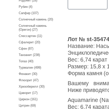
Родонит (18)
Рубин (4)
Сапфир (107)
Солнечный камень (20)
Солнечный камень
(Орегон) (27)
Спессартин (11)
Лот № st-3547
Сфалерит (20)
Название:
Насы
Сфен (87)
Энциклопедиче
Танзанит (238)
Вес:
6,74 карат
Топаз (40)
Размер: 15,8 x 1
Турмалин (499)
Форма камня (о
Фенакит (30)
Флюорит (47)
Вашему вниманию предлагается насыщенный аквамарин!
Хризоберилл (30)
Ниже приводят
Цаворит (17)
Aquamarine (Na
Циркон (161)
Цитрин (69)
Вес: 6,74 карат