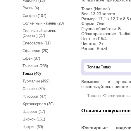
топаз! Ниже приводятся 
Родонит (18)
Рубин (4)
Topaz (Natural)
Вес: 13,23 карата
Сапфир (107)
Размер: 17,1 х 12,7 х 8,5
Солнечный камень (20)
Форма: Oval
Группа обработки: Б
Солнечный камень
Облагораживание: Radiat
(Орегон) (27)
Цвет: сз-Г.5/4
Спессартин (11)
Чистота: 2+
Регион: Brazil
Сфалерит (20)
Сфен (87)
Танзанит (238)
Топаз (40)
Турмалин (499)
Возможно, в прод
воспользуйтесь поиском п
Фенакит (30)
Топазы Ювелирные к
Флюорит (47)
Хризоберилл (30)
Отзывы покупателе
Цаворит (17)
Циркон (161)
Цитрин (69)
Ювелирные издел