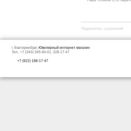
Изысканная серебряная
Крупные золотые пусеты с
брошь с голубыми
ярко-голубыми топазами
топазами!
редкой огранки 9,98
карата!
Поделитесь ссылочкой:
г. Екатеринбург,
Ювелирный интернет магазин
Тел.: +7 (343) 345-84-01, 328-17-47
+7 (922) 188-17-47
Изящные cеребряные
Изящное cеребряное
серьги с голубыми
кольцо с голубым топазом
топазами и черными
и черными шпинелями!
шпинелями!