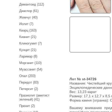
Демантоид (112)
Диаспор (61)
Жемчуг (40)
Иолит (7)
Кварц (163)
Кианит (21)
Клиногумит (7)
Кунцит (21)
Ларимар (8)
Морганит (110)
Муассанит (54)
Опал (203)
Лот № st-34726
Перидот (83)
Название:
Чистейший круп
Энциклопедические дан
Петерсит (2)
Вес:
13,23 карат
Празиолит (аметист
Размер: 17,1 x 12,7 x 8,5
зеленый) (41)
Форма камня (огранка): O
Пренит (2)
Вашему вниманию предлагается чистейший крупный Swiss