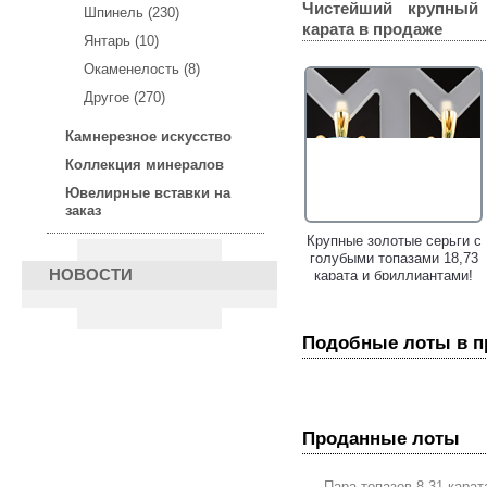
Чистейший крупный 
Шпинель (230)
карата
в продаже
Янтарь (10)
Окаменелость (8)
Другое (270)
Камнерезное искусство
Коллекция минералов
Ювелирные вставки на
заказ
Золотое кольцо с крупным
Крупные золотые серьги с
резным цитрином 11,9
голубыми топазами 18,73
НОВОСТИ
карата и бесцветными
карата и бриллиантами!
топазами!
Подобные лоты в 
Проданные лоты
Пара топазов 8,31 карат