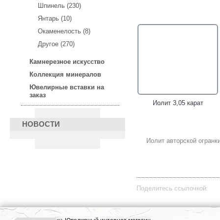
Шпинель (230)
Янтарь (10)
Окаменелость (8)
Серебряное кольцо с
Серебряное кольцо с
Другое (270)
голубыми топазами,
кристаллическими
иолитом и аметистами!
эфиопскими опалами и
Камнерезное искусство
иолитами!
Коллекция минералов
Ювелирные вставки на
заказ
Иолит 3,05 карат
НОВОСТИ
Иолит авторской огранки
Серебряное кольцо с
Кольцо от "Oro Trend" с
сапфиром и иолитами!
иолитом, халцедоном и
бриллиантами!
Поделитесь ссылочкой: