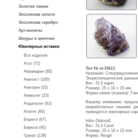
Золотая линия
Эксклюзив золото
Эксклюзив серебро
Арт-монеты
Шнуры и цепочки
Ювелирные вставки
Все изделия
Агат (72)
Лот № st-15613
Аквамарин (85)
Название:
Спецпредложение
Энциклопедические данны
Аметист (100)
Вес:
31,6 карат
Аметрин (32)
Размер: 25 x 16 x 15 мм.
Форма камня (огранка): Fan
Аммолит (23)
Вашему вниманию предлагается необработанный иолит! Вы можете выбрать любой понравившийся эскиз из нескольких,
Андалузит (62)
разработанных нашими ди
Апатит (66)
приводятся ювелирные хар
Берилл (67)
Iolite (Natural)
Вес: 31,6 Carat
Бирюза (45)
Размер: 25 х 16 х 15 mm
Гранат (139)
Форма: Rough