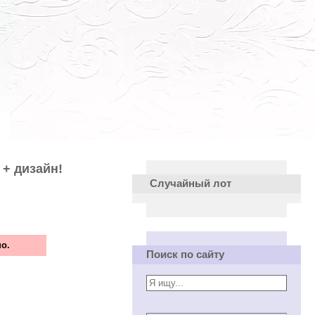
 + дизайн!
Случайный лот
о.
Поиск по сайту