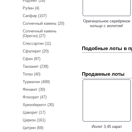
Родонит (18)
Рубин (4)
Сапфир (107)
Оригинальные серебряные
Оригинальное cеребряное
Солнечный камень (20)
серьги с иолитами!
кольцо с иолитом!
Солнечный камень
(Орегон) (27)
Спессартин (11)
Подобные лоты в 
Сфалерит (20)
Сфен (87)
Танзанит (238)
Проданные лоты
Топаз (40)
Турмалин (499)
Серебряное кольцо с
Замечательные
Фенакит (30)
иолитом, цитринами и
серебряные серьги с
Флюорит (47)
аметистами!
иолитами!
Хризоберилл (30)
Цаворит (17)
Циркон (161)
Иолит 3,45 карат
Цитрин (69)