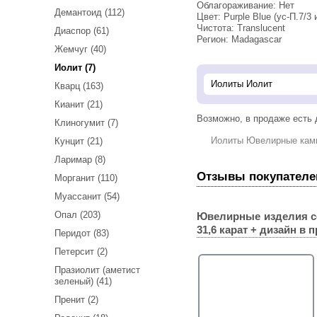
Облагораживание: Нет
Демантоид (112)
Цвет: Purple Blue (ус-П.7/3 
Чистота: Translucent
Диаспор (61)
Регион: Madagascar
Жемчуг (40)
Иолит (7)
Кварц (163)
Кианит (21)
Возможно, в продаже есть
Клиногумит (7)
Иолиты Ювелирные кам
Кунцит (21)
Ларимар (8)
Отзывы покупателе
Морганит (110)
Муассанит (54)
Опал (203)
Ювелирные изделия с
31,6 карат + дизайн
в п
Перидот (83)
Петерсит (2)
Празиолит (аметист
зеленый) (41)
Пренит (2)