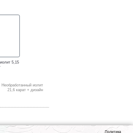
кольцо с
Праздничное серебряное
одолитом и
кольцо c самоцветами!
ми!
иолит 5,15
т
! Необработанный иолит
21,6 карат + дизайн
Политика