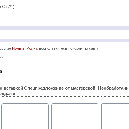
и Ср.7/1)
 другие
Иолиты Иолит
, воспользуйтесь поиском по сайту.
ни
й
о вставкой
Спецпредложение от мастерской! Необработан
родаже