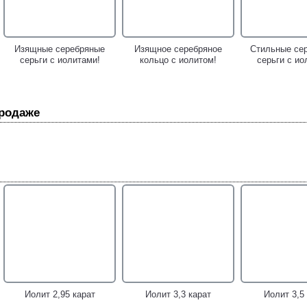
Изящные серебряные
Изящное серебряное
Стильные се
серьги с иолитами!
кольцо с иолитом!
серьги с ио
продаже
Замечательное серебряное
Чудесные серебряные
Серебряные 
кольцо с иолитами!
серьги с иолитами!
иолитам
спессарти
Иолит 2,95 карат
Иолит 3,3 карат
Иолит 3,5