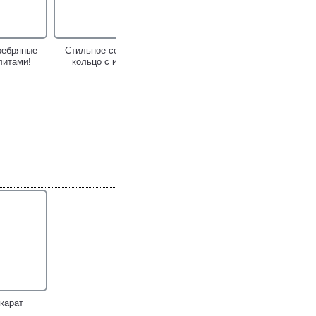
ребряные
Стильное серебряное
литами!
кольцо с иолитом!
серьги с
Роскошный серебряный
и и
комплект с резным
нами!
перламутром,
альмандинами гранатами,
диопсидами и иолитами!
 карат