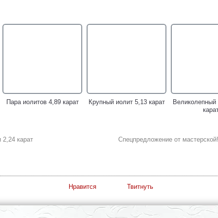
Серебряное кольцо с
Ажурные серебряные
Серебряное 
аметрином 24,4 карата,
серьги с иолитами!
карнелианом, р
иолитами, голубыми
иолита
топазами и аметистами!
Пара иолитов 4,89 карат
Крупный иолит 5,13 карат
Великолепный 
кара
 2,24 карат
Спецпредложение от мастерской
Кольцо из кожи ската и
серебра с красными
сапфирами и иолитом!
Нравится
Твитнуть