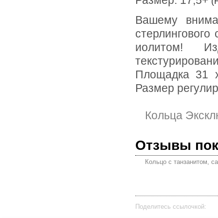
Размер: 17,5+
(
Вашему вниманию предлагается кольцо из кожи ската и
стерлингового
иолитом! И
текстурирован
Площадка 31 х
Размер регулир
Кольца Экскл
Отзывы по
Кольцо с танзанитом, 
Поделитесь ссылочкой: