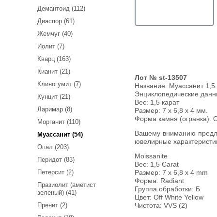
Демантоид (112)
Диаспор (61)
Жемчуг (40)
Иолит (7)
Кварц (163)
Кианит (21)
Лот № st-13507
Клиногумит (7)
Название:
Муассанит 1,5 
Энциклопедические дан
Кунцит (21)
Вес:
1,5 карат
Ларимар (8)
Размер: 7 x 6,8 x 4 мм.
Форма камня (огранка): 
Морганит (110)
Вашему вниманию предлагается муассанит! Ниже приводятся
Муассанит (54)
ювелирные характеристи
Опал (203)
Moissanite
Перидот (83)
Вес: 1,5 Carat
Петерсит (2)
Размер: 7 х 6,8 х 4 mm
Форма: Radiant
Празиолит (аметист
Группа обработки: Б
зеленый) (41)
Цвет: Off White Yellow
Пренит (2)
Чистота: VVS (2)