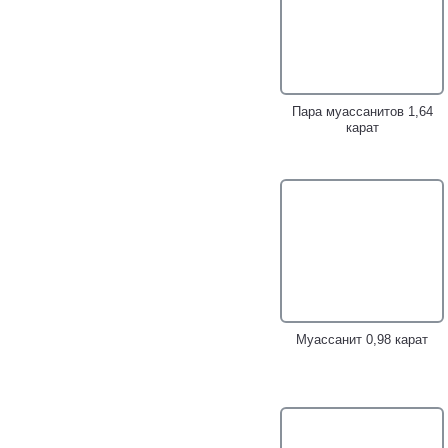
бриллиантовой огранки 1,9
разноцветными
карата!
муассанитами 3,31 карата!
Пара муассанитов 1,64
карат
Золотые серьги с
Стильный золотой кулон с
бесцветными
ярким бесцветным
муассанитами высокой
муассанитом
чистоты редкой огранки
бриллиантовой огранки
2,18 карата!
1,78 карата!
Муассанит 0,98 карат
Золотой кулон с
Золотое кольцо с