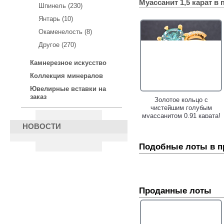
Муассанит 1,5 карат
в 
Шпинель (230)
Янтарь (10)
Окаменелость (8)
Другое (270)
Камнерезное искусство
Коллекция минералов
Ювелирные вставки на
заказ
Золотые серьги с
Золотое кольцо с
зеленовато-голубыми и
чистейшим голубым
бесцветными
муассанитом 0,91 карата!
муассанитами 1,93 карата!
НОВОСТИ
Подобные лоты в 
Проданные лоты
Золотые пусеты с
Серебряный браслет с
муассанитами
чистейшими