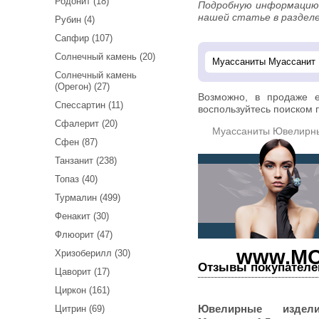
Родонит (18)
Подробную информацию о муассанитах можно прочитать в
нашей статье в разделе
Рубин (4)
Сапфир (107)
Солнечный камень (20)
Солнечный камень
(Орегон) (27)
Возможно, в продаже 
Спессартин (11)
воспользуйтесь поиском п
Сфалерит (20)
Муассаниты Ювелирн
Сфен (87)
Танзанит (238)
Топаз (40)
Турмалин (499)
Фенакит (30)
Флюорит (47)
www.MO
Хризоберилл (30)
Отзывы покупателе
Цаворит (17)
Циркон (161)
Ювелирные издел
Цитрин (69)