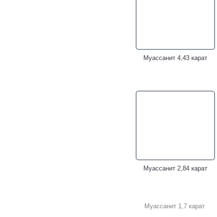
муассанитом топовой
муассанитом топовой
огранки 1,88 карата!
бриллиантовой огранки 0,6
карата!
Муассанит 4,43 карат
Золотой кулон с
Стильный золотой кулон с
муассанитом 1,92 карата!
ярко-розовым муассанитом
1,61 карата!
Муассанит 2,84 карат
Муассанит 1,7 карат