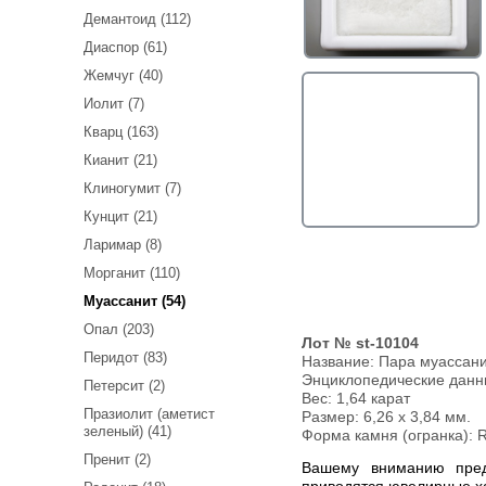
Демантоид (112)
Диаспор (61)
Жемчуг (40)
Иолит (7)
Кварц (163)
Кианит (21)
Клиногумит (7)
Кунцит (21)
Ларимар (8)
Морганит (110)
Муассанит (54)
Опал (203)
Лот № st-10104
Перидот (83)
Название:
Пара муассанит
Энциклопедические дан
Петерсит (2)
Вес:
1,64 карат
Празиолит (аметист
Размер: 6,26 x 3,84 мм.
зеленый) (41)
Форма камня (огранка): 
Пренит (2)
Вашему вниманию предлагается пара муассанитов! Ниже