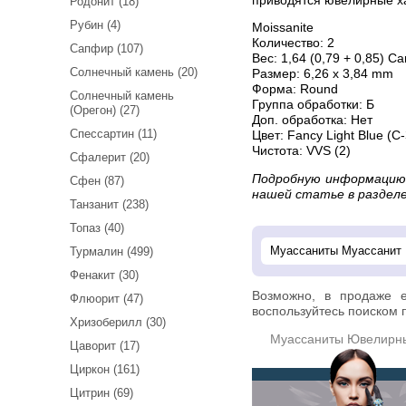
приводятся ювелирные ха
Родонит (18)
Рубин (4)
Moissanite
Количество: 2
Сапфир (107)
Вес: 1,64 (0,79 + 0,85) Ca
Солнечный камень (20)
Размер: 6,26 х 3,84 mm
Форма: Round
Солнечный камень
Группа обработки:
Б
(Орегон) (27)
Доп. обработка: Нет
Спессартин (11)
Цвет: Fancy Light Blue
(С-
Чистота:
VVS (2)
Сфалерит (20)
Подробную информацию о муассанитах можно прочитать в
Сфен (87)
нашей статье в разделе
Танзанит (238)
Топаз (40)
Турмалин (499)
Фенакит (30)
Возможно, в продаже 
Флюорит (47)
воспользуйтесь поиском п
Хризоберилл (30)
Муассаниты Ювелирн
Цаворит (17)
Циркон (161)
Цитрин (69)