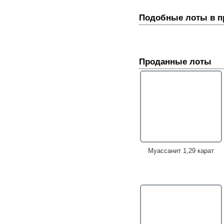
Подобные лоты в 
Проданные лоты
Золотые пусеты с
Серебряный браслет с
муассанитами
чистейшими
бриллиантовой огранки 1,9
разноцветными
карата!
муассанитами 3,31 карата!
Муассанит 1,29 карат
Золотые серьги с
Стильный золотой кулон с
бесцветными
ярким бесцветным
муассанитами высокой
муассанитом
чистоты редкой огранки
бриллиантовой огранки