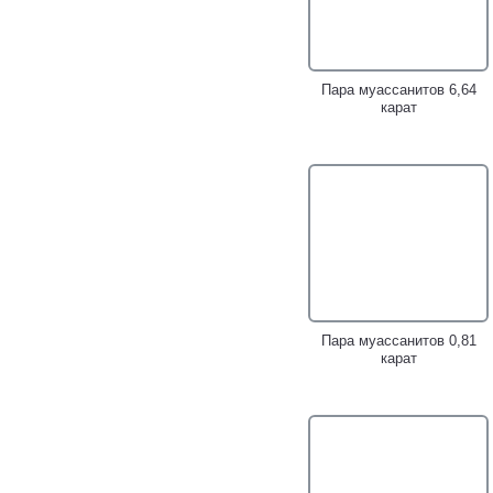
2,18 карата!
1,78 карата!
Пара муассанитов 6,64
карат
Золотой кулон с
Золотое кольцо с
муассанитом топовой
муассанитом топовой
огранки 1,88 карата!
бриллиантовой огранки 0,6
карата!
Пара муассанитов 0,81
карат
Золотой кулон с
Стильный золотой кулон с
муассанитом 1,92 карата!
ярко-розовым муассанитом
1,61 карата!