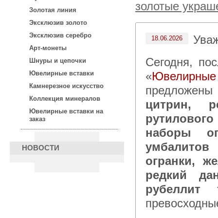
золотые украш
Золотая линия
Эксклюзив золото
Эксклюзив серебро
Ува
18.06.2026
Арт-монеты
Сегодня, после 15:00 по московскому времени в каталоге
Шнуры и цепочки
«
Ювелирны
Ювелирные вставки
Камнерезное искусство
предложен
Коллекция минералов
цитрин, р
Ювелирные вставки на
рутилового 
заказ
наборы ог
умбалитов
НОВОСТИ
огранки, ж
редкий да
рубеллит
превосходны