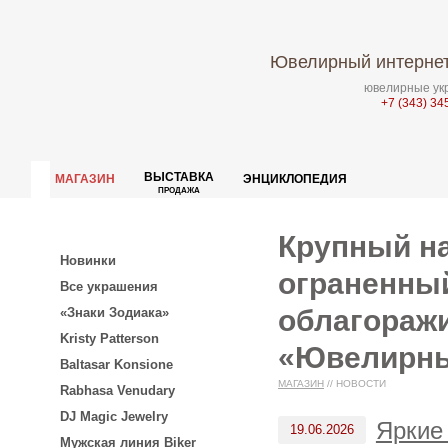
Ювелирный интернет
ювелирные укр
+7 (343) 34
ВЫСТАВКА
МАГАЗИН
ЭНЦИКЛОПЕДИЯ
ПРОДАЖА
Крупный н
Новинки
ограненный
Все украшения
облагоражи
«Знаки Зодиака»
Kristy Patterson
«Ювелирны
Baltasar Konsione
МАГАЗИН
//
НОВОСТИ
Rabhasa Venudary
DJ Magic Jewelry
Яркие
19.06.2026
Мужская линия Biker