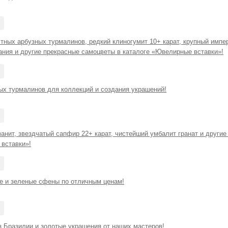
тных арбузных турмалинов, редкий клиногумит 10+ карат, крупный импе
ания и другие прекрасные самоцветы в каталоге «Ювелирные вставки»!
ых турмалинов для коллекций и создания украшений!
анит, звездчатый сапфир 22+ карат, чистейший умбалит гранат и другие
вставки»!
е и зеленые сфены по отличным ценам!
з Бразилии и золотые украшения от наших мастеров!