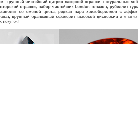
ом, крупный чистейший цитрин лазерной огранки, натуральные soli
вторской огранки, набор чистейших London топазов, рубеллит тур
скаполит со сменой цвета, редкая пара хризобериллов с эффек
ранат, крупный оранжевый сфалерит высокой дисперсии
и многие
х покупок!