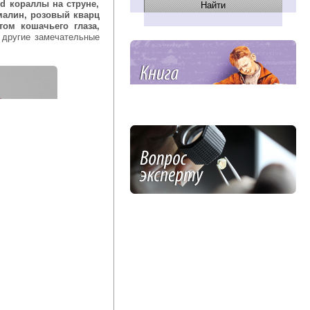
d кораллы на струне,
малин, розовый кварц
том кошачьего глаза,
 другие замечательные