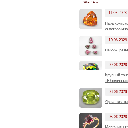
11.06.2026
Пара контрас
облагоражив
10.06.2026
Наборы резн
09.06.2026
Крупный танз
«Ювелирные 
08.06.2026
Яркие желты
05.06.2026
Морганиты и