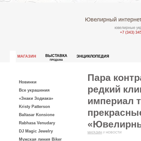
Ювелирный интернет
ювелирные укр
+7 (343) 34
ВЫСТАВКА
МАГАЗИН
ЭНЦИКЛОПЕДИЯ
ПРОДАЖА
Пара контр
Новинки
редкий кли
Все украшения
империал т
«Знаки Зодиака»
Kristy Patterson
прекрасные
Baltasar Konsione
«Ювелирны
Rabhasa Venudary
DJ Magic Jewelry
МАГАЗИН
//
НОВОСТИ
Мужская линия Biker