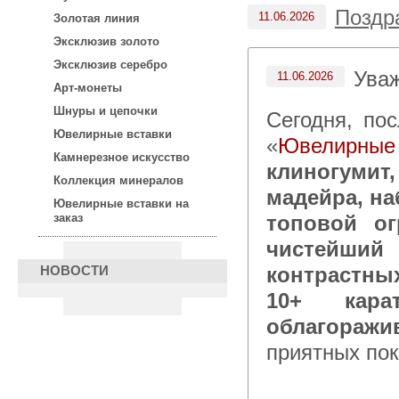
Поздр
11.06.2026
Золотая линия
Эксклюзив золото
Эксклюзив серебро
Ува
11.06.2026
Арт-монеты
Шнуры и цепочки
Сегодня, после 14:00 по московскому времени в каталоге
Ювелирные вставки
«
Ювелирные
Камнерезное искусство
клиногумит
Коллекция минералов
мадейра, на
Ювелирные вставки на
топовой ог
заказ
чистейший 
контрастны
НОВОСТИ
10+ кара
облагораж
приятных пок