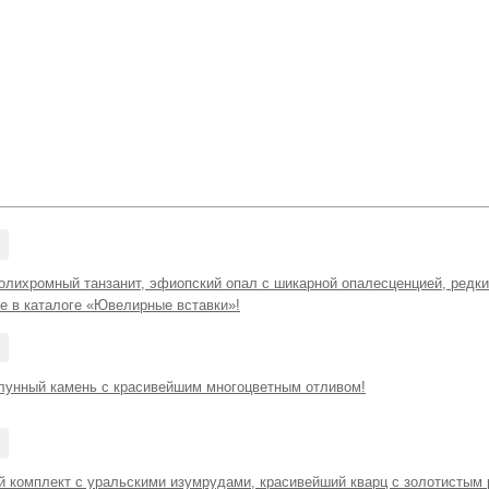
олихромный танзанит, эфиопский опал с шикарной опалесценцией, редки
е в каталоге «Ювелирные вставки»!
лунный камень с красивейшим многоцветным отливом!
 комплект с уральскими изумрудами, красивейший кварц с золотистым 