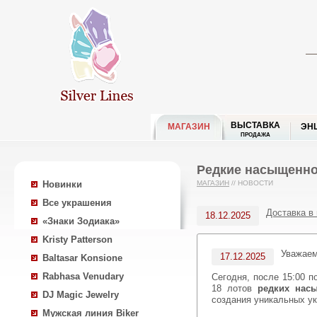
ВЫСТАВКА
МАГАЗИН
ЭН
ПРОДАЖА
Редкие насыщенно
Новинки
МАГАЗИН
//
НОВОСТИ
Все украшения
Доставка в
18.12.2025
«Знаки Зодиака»
Kristy Patterson
Уважае
17.12.2025
Baltasar Konsione
Rabhasa Venudary
Сегодня, после 15:00 
18 лотов
редких нас
DJ Magic Jewelry
создания уникальных у
Мужская линия Biker