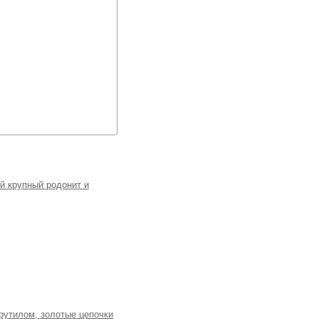
й крупный родонит и
рутилом, золотые цепочки