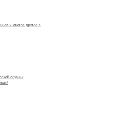
инов и многое другое в
рской огранки,
вки»!