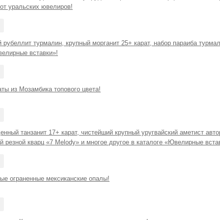
 от уральских ювелиров!
 рубеллит турмалин, крупный морганит 25+ карат, набор параиба турмал
велирные вставки»!
ты из Мозамбика топового цвета!
нный танзанит 17+ карат, чистейший крупный уругвайский аметист авто
 резной кварц «7 Melody» и многое другое в каталоге «Ювелирные вста
ые ограненные мексиканские опалы!