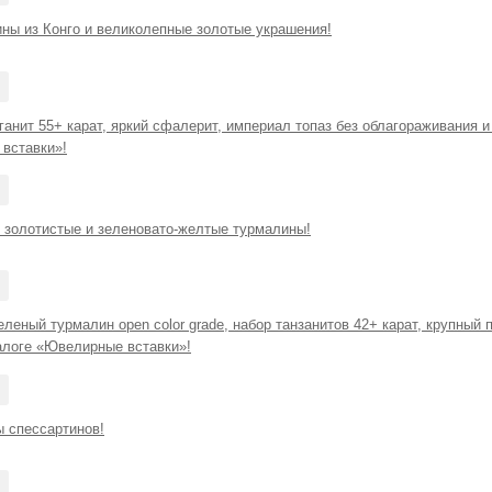
ины из Конго и великолепные золотые украшения!
анит 55+ карат, яркий сфалерит, империал топаз без облагораживания и
вставки»!
золотистые и зеленовато-желтые турмалины!
леный турмалин open color grade, набор танзанитов 42+ карат, крупный п
талоге «Ювелирные вставки»!
ы спессартинов!