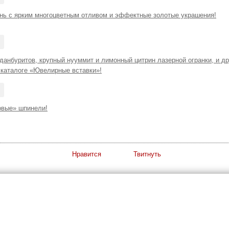
нь с ярким многоцветным отливом и эффектные золотые украшения!
 данбуритов, крупный нууммит и лимонный цитрин лазерной огранки, и д
 каталоге «Ювелирные вставки»!
овые» шпинели!
Нравится
Твитнуть