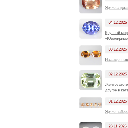
Яркие андез
04.12.2025
Крупный морг
«Ювелирные 
03.12.2025
Насыщенные 
02.12.2025
Желтовато-зе
другое в ка
01.12.2025
Яркие набор
28.11.2025