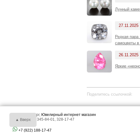
Лунный каме
27.11.2025
Редкая пара
самоцветы в
26.11.2025
Яркие «неон
Поделитесь ссылочкой:
г. Екатеринбург,
Ювелирный интернет магазин
Тел.: +7 (343) 345-84-01, 328-17-47
▲ Вверх
+7 (922) 188-17-47