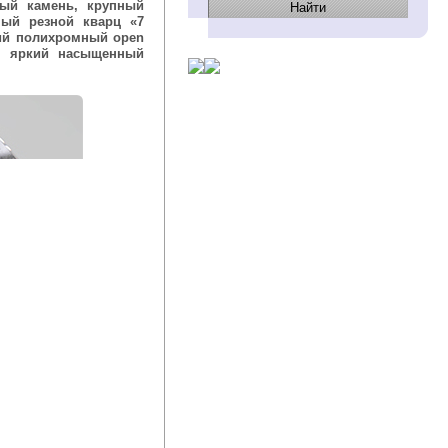
ный камень, крупный
ный резной кварц «7
ший полихромный open
и, яркий насыщенный