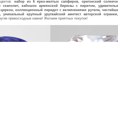
оцветов:
набор из 6 ярко-желтых сапфиров, орегонский солнеч
й скаполит, кабошон армянской бирюзы с пиритом, удивитель
й циркон, коллекционный перидот с включениями рутила, чистей
н, уникальный крупный уругвайский аметист авторской огранк
ругие превосходные камни! Желаем приятных покупок!