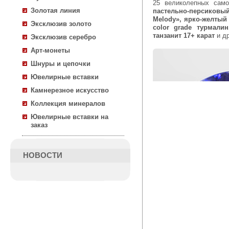
25 великолепных сам
Золотая линия
пастельно-персиковы
Melody», ярко-желты
Эксклюзив золото
color grade турмали
танзанит 17+ карат
и д
Эксклюзив серебро
Арт-монеты
Шнуры и цепочки
Ювелирные вставки
Камнерезное искусство
Коллекция минералов
Ювелирные вставки на
заказ
НОВОСТИ