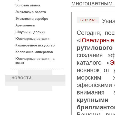
многоцветным 
Золотая линия
Эксклюзив золото
Эксклюзив серебро
Ува
12.12.2025
Арт-монеты
Сегодня, после 15:00 по московскому времени в каталоге
Шнуры и цепочки
«
Ювелирные
Ювелирные вставки
Камнерезное искусство
рутилового
Коллекция минералов
создания э
Ювелирные вставки на
каталоге «
Э
заказ
новинок от 
морским ж
НОВОСТИ
эфиопскими 
внимания 
крупными
бриллианто
Вашему вн