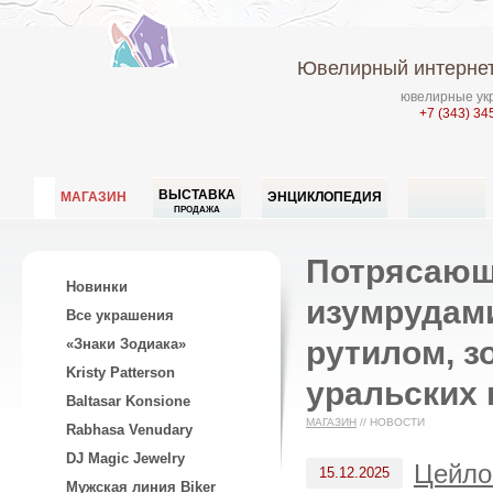
Ювелирный интернет
ювелирные укр
+7 (343) 34
ВЫСТАВКА
МАГАЗИН
ЭНЦИКЛОПЕДИЯ
ПРОДАЖА
Потрясающ
Новинки
изумрудами
Все украшения
рутилом, з
«Знаки Зодиака»
Kristy Patterson
уральских
Baltasar Konsione
МАГАЗИН
//
НОВОСТИ
Rabhasa Venudary
DJ Magic Jewelry
Цейло
15.12.2025
Мужская линия Biker