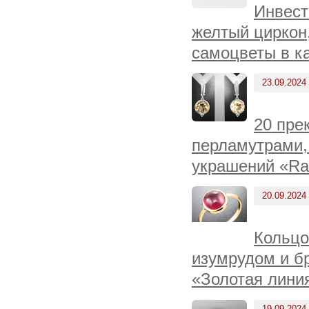
Инвест
желтый циркон
самоцветы в к
23.09.2024
20 пре
перламутрами,
украшений «Ra
20.09.2024
Кольцо
изумрудом и бр
«Золотая линия
19.09.2024