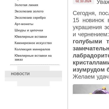
Ува
02.10.2024
Золотая линия
Эксклюзив золото
Сегодня, после 15:00 по московскому времени, для Вас —
Эксклюзив серебро
15 новинок 
Арт-монеты
украшения э
Шнуры и цепочки
и чернением
Ювелирные вставки
голубыми т
Камнерезное искусство
замечател
Коллекция минералов
лабрадорит
Ювелирные вставки на
заказ
кристалл
изумрудом 
НОВОСТИ
Желаем удач