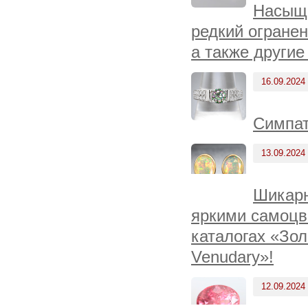
Насыще
редкий огране
а также другие
16.09.2024
Симпат
13.09.2024
Шикарн
яркими самоцв
каталогах «Зол
Venudary»!
12.09.2024