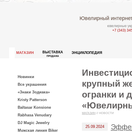
Ювелирный интернет
ювелирные укр
+7 (343) 34
ВЫСТАВКА
МАГАЗИН
ЭНЦИКЛОПЕДИЯ
ПРОДАЖА
Инвестицио
Новинки
крупный ж
Все украшения
огранки и 
«Знаки Зодиака»
Kristy Patterson
«Ювелирны
Baltasar Konsione
МАГАЗИН
//
НОВОСТИ
Rabhasa Venudary
DJ Magic Jewelry
Эффек
25.09.2024
Мужская линия Biker