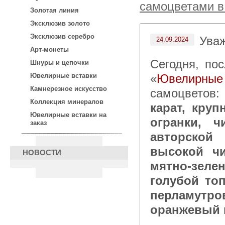
самоцветами в
Золотая линия
Эксклюзив золото
Эксклюзив серебро
Ува
24.09.2024
Арт-монеты
Сегодня, после 15:00 по московскому времени в каталоге
Шнуры и цепочки
«
Ювелирные
Ювелирные вставки
Камнерезное искусство
самоцветов
Коллекция минералов
карат, кру
Ювелирные вставки на
огранки, ч
заказ
авторской 
высокой чи
НОВОСТИ
мятно-зел
голубой то
перламутро
оранжевый 