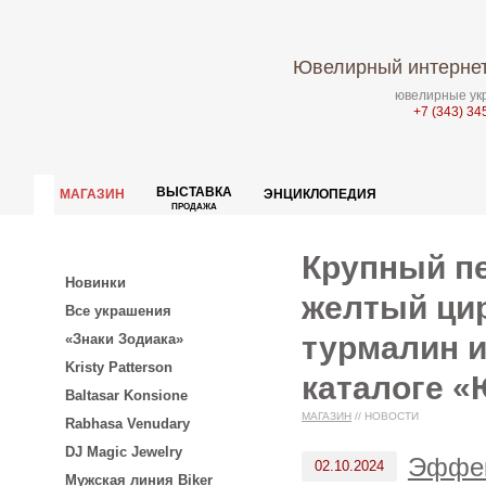
Ювелирный интернет
ювелирные укр
+7 (343) 34
ВЫСТАВКА
МАГАЗИН
ЭНЦИКЛОПЕДИЯ
ПРОДАЖА
Крупный пе
Новинки
желтый цир
Все украшения
турмалин и
«Знаки Зодиака»
Kristy Patterson
каталоге «
Baltasar Konsione
МАГАЗИН
//
НОВОСТИ
Rabhasa Venudary
DJ Magic Jewelry
Эффек
02.10.2024
Мужская линия Biker