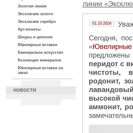
линии «Эксклю
Золотая линия
Эксклюзив золото
Эксклюзив серебро
Ува
01.10.2024
Арт-монеты
Сегодня, после 15:00 по московскому времени в каталоге
Шнуры и цепочки
«
Ювелирны
Ювелирные вставки
Камнерезное искусство
предложен
Коллекция минералов
перидот с 
Ювелирные вставки на
чистоты, 
заказ
родонит, з
лавандовый
НОВОСТИ
высокой чи
аммонит, р
замечательн