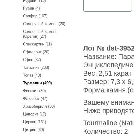
Родонит (18)
Рубин (4)
Сапфир (107)
Солнечный камень (20)
Солнечный камень
(Орегон) (27)
Спессартин (11)
Лот № dst-395
Сфалерит (20)
Название:
Пара
Сфен (87)
Энциклопедиче
Танзанит (238)
Вес:
2,51 карат
Топаз (40)
Размер: 7,3 х 6,
Турмалин (499)
Форма камня (о
Фенакит (30)
Флюорит (47)
Вашему вниманию предлагается пара рубеллитов турмалинов!
Хризоберилл (30)
Ниже приводят
Цаворит (17)
Tourmaline (Nat
Циркон (161)
Цитрин (69)
Количество: 2