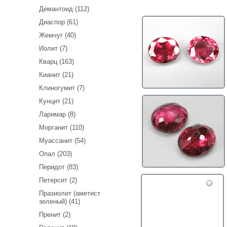
Демантоид (112)
Диаспор (61)
Жемчуг (40)
Иолит (7)
Кварц (163)
Кианит (21)
Клиногумит (7)
Кунцит (21)
Ларимар (8)
Морганит (110)
Муассанит (54)
Опал (203)
Перидот (83)
Петерсит (2)
Празиолит (аметист
зеленый) (41)
Пренит (2)