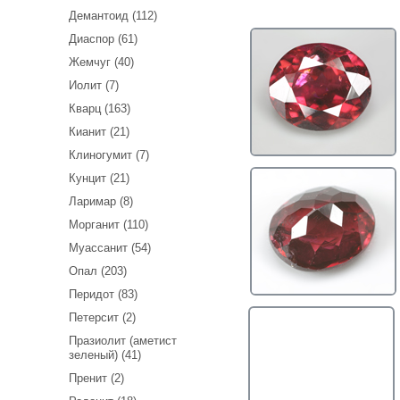
Демантоид (112)
Диаспор (61)
Жемчуг (40)
Иолит (7)
Кварц (163)
Кианит (21)
Клиногумит (7)
Кунцит (21)
Ларимар (8)
Морганит (110)
Муассанит (54)
Опал (203)
Перидот (83)
Петерсит (2)
Празиолит (аметист
зеленый) (41)
Пренит (2)