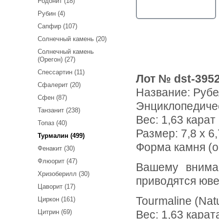
Родонит (18)
Рубин (4)
Сапфир (107)
Солнечный камень (20)
Солнечный камень
(Орегон) (27)
Спессартин (11)
Лот № dst-395
Сфалерит (20)
Название:
Рубе
Сфен (87)
Энциклопедиче
Танзанит (238)
Вес:
1,63 карат
Топаз (40)
Размер: 7,8 x 6,
Турмалин (499)
Форма камня (о
Фенакит (30)
Флюорит (47)
Вашему вниманию предлагается рубеллит турмалин! Ниже
Хризоберилл (30)
приводятся юве
Цаворит (17)
Tourmaline (Nat
Циркон (161)
Цитрин (69)
Вес: 1,63 карат