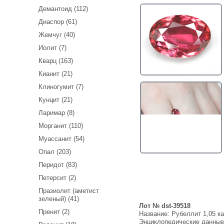
Демантоид (112)
Диаспор (61)
Жемчуг (40)
Иолит (7)
Кварц (163)
Кианит (21)
Клиногумит (7)
Кунцит (21)
Ларимар (8)
Морганит (110)
Муассанит (54)
Опал (203)
Перидот (83)
Петерсит (2)
Празиолит (аметист
зеленый) (41)
Лот № dst-39518
Пренит (2)
Название:
Рубеллит 1,05 ка
Энциклопедические данны