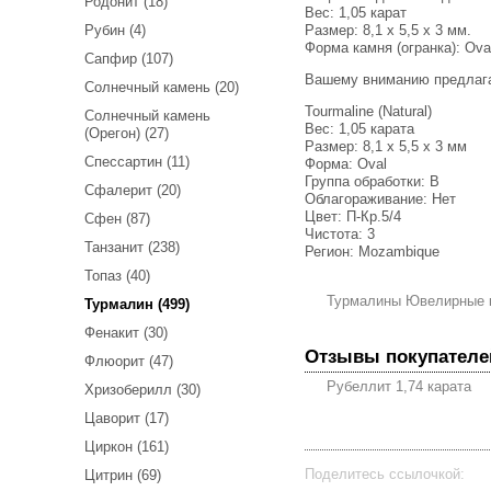
Родонит (18)
Вес:
1,05 карат
Размер: 8,1 x 5,5 x 3 мм.
Рубин (4)
Форма камня (огранка): Ova
Сапфир (107)
Вашему вниманию предлаг
Солнечный камень (20)
Tourmaline (Natural)
Солнечный камень
Вес: 1,05 карата
(Орегон) (27)
Размер: 8,1 х 5,5 х 3 мм
Спессартин (11)
Форма: Oval
Группа обработки: В
Сфалерит (20)
Облагораживание: Нет
Цвет: П-Кр.5/4
Сфен (87)
Чистота: 3
Танзанит (238)
Регион: Mozambique
Топаз (40)
Турмалины Ювелирные 
Турмалин (499)
Фенакит (30)
Отзывы покупателе
Флюорит (47)
Рубеллит 1,74 карата
Хризоберилл (30)
Цаворит (17)
Циркон (161)
Поделитесь ссылочкой:
Цитрин (69)