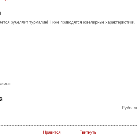
l
ается рубеллит турмалин! Ниже приводятся ювелирные характеристики.
камни
й
Рубелли
Нравится
Твитнуть