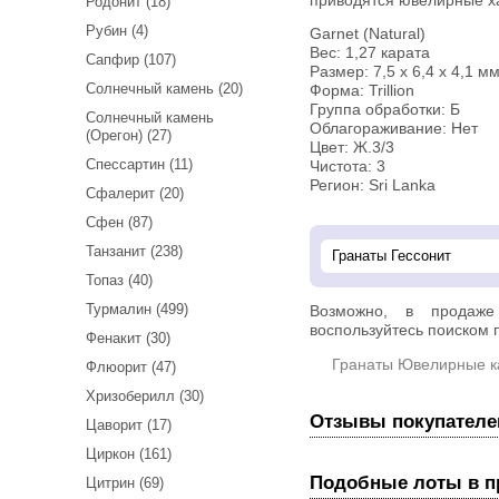
приводятся ювелирные ха
Родонит (18)
Рубин (4)
Garnet (Natural)
Вес: 1,27 карата
Сапфир (107)
Размер: 7,5 х 6,4 х 4,1 м
Солнечный камень (20)
Форма: Trillion
Группа обработки: Б
Солнечный камень
Облагораживание: Нет
(Орегон) (27)
Цвет: Ж.3/3
Спессартин (11)
Чистота: 3
Регион: Sri Lanka
Сфалерит (20)
Сфен (87)
Танзанит (238)
Топаз (40)
Турмалин (499)
Возможно, в прода
воспользуйтесь поиском п
Фенакит (30)
Гранаты Ювелирные 
Флюорит (47)
Хризоберилл (30)
Отзывы покупателе
Цаворит (17)
Циркон (161)
Подобные лоты в 
Цитрин (69)