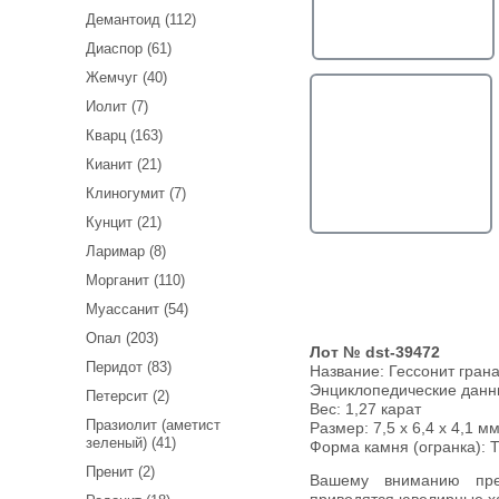
Демантоид (112)
Диаспор (61)
Жемчуг (40)
Иолит (7)
Кварц (163)
Кианит (21)
Клиногумит (7)
Кунцит (21)
Ларимар (8)
Морганит (110)
Муассанит (54)
Опал (203)
Лот № dst-39472
Перидот (83)
Название:
Гессонит грана
Энциклопедические дан
Петерсит (2)
Вес:
1,27 карат
Празиолит (аметист
Размер: 7,5 x 6,4 x 4,1 мм
зеленый) (41)
Форма камня (огранка): Tr
Пренит (2)
Вашему вниманию предлагается гессонит гранат! Ниже