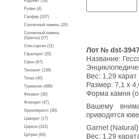
Родонит (18)
Рубин (4)
Сапфир (107)
Солнечный камень (20)
Солнечный камень
(Орегон) (27)
Спессартин (11)
Лот № dst-394
Сфалерит (20)
Название:
Гесс
Сфен (87)
Энциклопедиче
Танзанит (238)
Вес:
1,29 карат
Топаз (40)
Размер: 7,1 x 4,
Турмалин (499)
Форма камня (о
Фенакит (30)
Флюорит (47)
Вашему вниманию предлагается гессонит гранат! Ниже
Хризоберилл (30)
приводятся юве
Цаворит (17)
Garnet (Natural)
Циркон (161)
Цитрин (69)
Вес: 1,29 карат