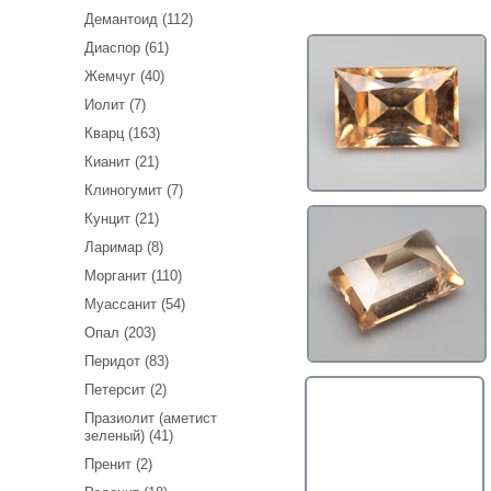
Демантоид (112)
Диаспор (61)
Жемчуг (40)
Иолит (7)
Кварц (163)
Кианит (21)
Клиногумит (7)
Кунцит (21)
Ларимар (8)
Морганит (110)
Муассанит (54)
Опал (203)
Перидот (83)
Петерсит (2)
Празиолит (аметист
зеленый) (41)
Пренит (2)