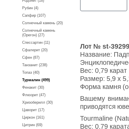
Родонит (18)
Рубин (4)
Сапфир (107)
Солнечный камень (20)
Солнечный камень
(Орегон) (27)
Спессартин (11)
Лот № st-3929
Сфалерит (20)
Название:
Падп
Сфен (87)
Энциклопедиче
Танзанит (238)
Вес:
0,79 карат
Топаз (40)
Размер: 5,9 x 5,
Турмалин (499)
Форма камня (о
Фенакит (30)
Флюорит (47)
Вашему вниманию предлагается падпараджа турмалин! Ниже
Хризоберилл (30)
приводятся юве
Цаворит (17)
Tourmaline (Nat
Циркон (161)
Цитрин (69)
Вес: 0,79 карат