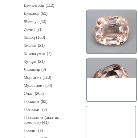
Демантоид (112)
Диаспор (61)
Жемчуг (40)
Иолит (7)
Кварц (163)
Кианит (21)
Клиногумит (7)
Кунцит (21)
Ларимар (8)
Морганит (110)
Муассанит (54)
Опал (203)
Перидот (83)
Петерсит (2)
Празиолит (аметист
зеленый) (41)
Пренит (2)