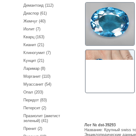
Демантоид (112)
Диаспор (61)
Жемчуг (40)
Иолит (7)
Кварц (163)
Кианит (21)
Клиногумит (7)
Кунцит (21)
Ларимар (8)
Морганит (110)
Муассанит (54)
Опал (203)
Перидот (83)
Петерсит (2)
Празиолит (аметист
зеленый) (41)
Лот № dst-39293
Пренит (2)
Название:
Крупный swiss то
Энциклопедические данны