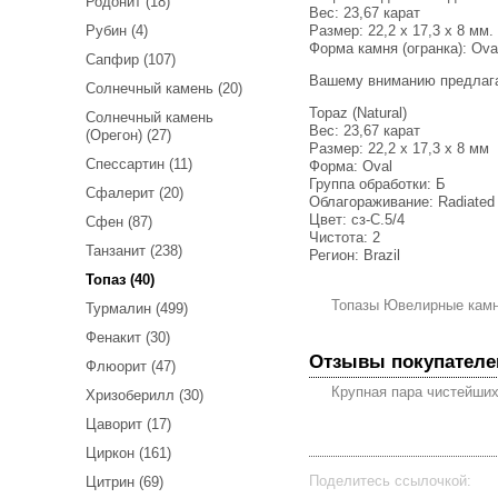
Родонит (18)
Вес:
23,67 карат
Размер: 22,2 x 17,3 x 8 мм.
Рубин (4)
Форма камня (огранка): Ova
Сапфир (107)
Вашему вниманию предлаг
Солнечный камень (20)
Topaz (Natural)
Солнечный камень
Вес: 23,67 карат
(Орегон) (27)
Размер: 22,2 х 17,3 х 8 мм
Спессартин (11)
Форма: Oval
Группа обработки: Б
Сфалерит (20)
Облагораживание: Radiated
Цвет: сз-С.5/4
Сфен (87)
Чистота: 2
Танзанит (238)
Регион: Brazil
Топаз (40)
Топазы Ювелирные кам
Турмалин (499)
Фенакит (30)
Отзывы покупателе
Флюорит (47)
Крупная пара чистейших
Хризоберилл (30)
Цаворит (17)
Циркон (161)
Поделитесь ссылочкой:
Цитрин (69)