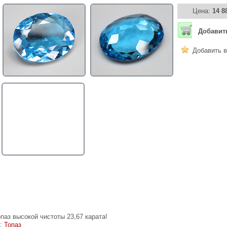
Цена:
14 8
Добавит
Добавить в
паз высокой чистоты 23,67 карата!
е:
Топаз