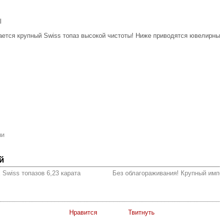
l
ается крупный Swiss топаз высокой чистоты! Ниже приводятся ювелирны
ни
й
 Swiss топазов 6,23 карата
Без облагораживания! Крупный импе
Нравится
Твитнуть