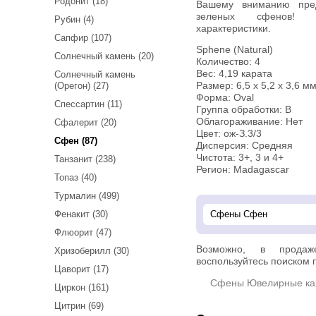
Родонит (18)
Вашему вниманию предлагается набор из 4 желтовато-
зеленых сфенов! 
Рубин (4)
характеристики.
Сапфир (107)
Sphene (Natural)
Солнечный камень (20)
Количество: 4
Вес: 4,19 карата
Солнечный камень
(Орегон) (27)
Размер: 6,5 х 5,2 х 3,6 мм
Форма: Oval
Спессартин (11)
Группа обработки: В
Облагораживание: Нет
Сфалерит (20)
Цвет: ож-З.3/3
Сфен (87)
Дисперсия: Средняя
Чистота: 3+, 3 и 4+
Танзанит (238)
Регион: Madagascar
Топаз (40)
Турмалин (499)
Фенакит (30)
Флюорит (47)
Возможно, в прод
Хризоберилл (30)
воспользуйтесь поиском п
Цаворит (17)
Сфены Ювелирные ка
Циркон (161)
Цитрин (69)