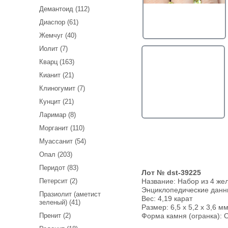
Демантоид (112)
Диаспор (61)
Жемчуг (40)
Иолит (7)
Кварц (163)
Кианит (21)
Клиногумит (7)
Кунцит (21)
Ларимар (8)
Морганит (110)
Муассанит (54)
Опал (203)
Перидот (83)
Лот № dst-39225
Петерсит (2)
Название:
Набор из 4 же
Энциклопедические дан
Празиолит (аметист
Вес:
4,19 карат
зеленый) (41)
Размер: 6,5 х 5,2 х 3,6 мм
Пренит (2)
Форма камня (огранка): O