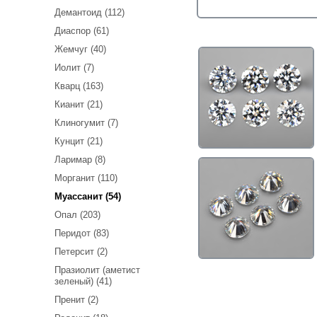
Демантоид (112)
Диаспор (61)
Жемчуг (40)
Иолит (7)
Кварц (163)
Кианит (21)
Клиногумит (7)
Кунцит (21)
Ларимар (8)
Морганит (110)
Муассанит (54)
Опал (203)
Перидот (83)
Петерсит (2)
Празиолит (аметист
зеленый) (41)
Пренит (2)