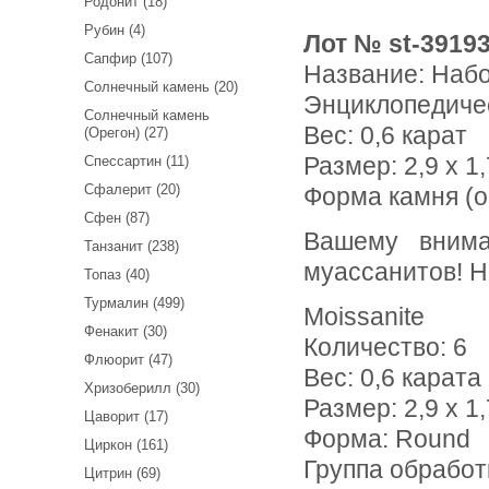
Родонит (18)
Рубин (4)
Лот № st-3919
Сапфир (107)
Название:
Набо
Солнечный камень (20)
Энциклопедиче
Солнечный камень
Вес:
0,6 карат
(Орегон) (27)
Размер: 2,9 х 1,
Спессартин (11)
Сфалерит (20)
Форма камня (о
Сфен (87)
Вашему вниманию предлагается набор из 6 бесцветных
Танзанит (238)
муассанитов! Н
Топаз (40)
Турмалин (499)
Moissanite
Фенакит (30)
Количество: 6
Флюорит (47)
Вес: 0,6 карата
Хризоберилл (30)
Размер: 2,9 х 1,
Цаворит (17)
Форма: Round
Циркон (161)
Группа обработк
Цитрин (69)