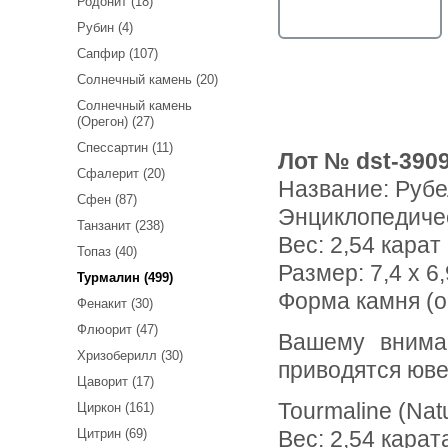
Родонит (18)
Рубин (4)
Сапфир (107)
Солнечный камень (20)
Солнечный камень
(Орегон) (27)
Спессартин (11)
Лот № dst-390
Сфалерит (20)
Название:
Рубе
Сфен (87)
Энциклопедиче
Танзанит (238)
Вес:
2,54 карат
Топаз (40)
Размер: 7,4 x 6,
Турмалин (499)
Форма камня (о
Фенакит (30)
Флюорит (47)
Вашему вниманию предлагается рубеллит турмалин! Ниже
Хризоберилл (30)
приводятся юве
Цаворит (17)
Tourmaline (Nat
Циркон (161)
Цитрин (69)
Вес: 2,54 карат