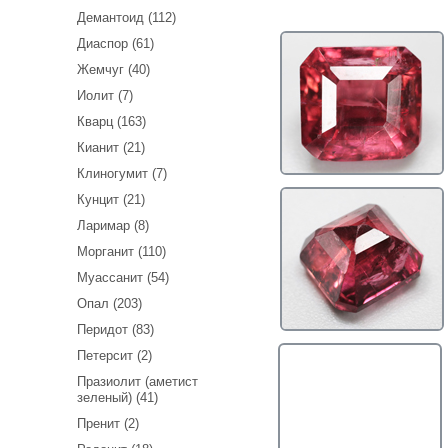
Демантоид (112)
Диаспор (61)
Жемчуг (40)
Иолит (7)
Кварц (163)
Кианит (21)
Клиногумит (7)
Кунцит (21)
Ларимар (8)
Морганит (110)
Муассанит (54)
Опал (203)
Перидот (83)
Петерсит (2)
Празиолит (аметист
зеленый) (41)
Пренит (2)