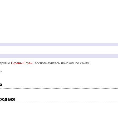
 другие
Сфены Сфен
, воспользуйтесь поиском по сайту.
ни
й
продаже