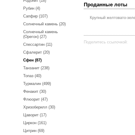
Родонит (18)
Проданные лоты
Рубин (4)
Сапфир (107)
Крупный желтовато-зеле
Солнечный камень (20)
Солнечный камень
(Орегон) (27)
Поделитесь ссылочкой:
Спессартин (11)
Сфалерит (20)
Сфен (87)
Танзанит (238)
Топаз (40)
Турмалин (499)
Фенакит (30)
Флюорит (47)
Хризоберилл (30)
Цаворит (17)
Циркон (161)
Цитрин (69)