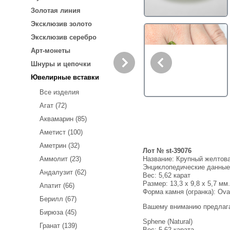
Золотая линия
Эксклюзив золото
Эксклюзив серебро
Арт-монеты
Шнуры и цепочки
Ювелирные вставки
Все изделия
Агат (72)
Аквамарин (85)
Аметист (100)
Аметрин (32)
Лот № st-39076
Название:
Крупный желтова
Аммолит (23)
Энциклопедические данны
Андалузит (62)
Вес:
5,62 карат
Размер: 13,3 x 9,8 x 5,7 мм.
Апатит (66)
Форма камня (огранка): Ova
Берилл (67)
Вашему вниманию предлаг
Бирюза (45)
Sphene (Natural)
Гранат (139)
Вес: 5,62 карата