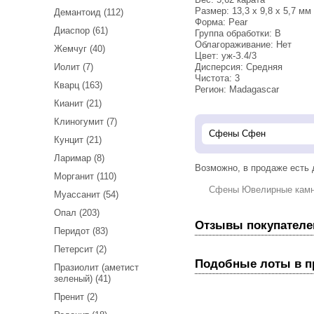
Размер: 13,3 х 9,8 х 5,7 мм
Демантоид (112)
Форма: Pear
Диаспор (61)
Группа обработки: В
Облагораживание: Нет
Жемчуг (40)
Цвет: уж-З.4/3
Иолит (7)
Дисперсия: Средняя
Чистота: 3
Кварц (163)
Регион: Madagascar
Кианит (21)
Клиногумит (7)
Кунцит (21)
Ларимар (8)
Возможно, в продаже есть
Морганит (110)
Сфены Ювелирные кам
Муассанит (54)
Опал (203)
Отзывы покупателе
Перидот (83)
Петерсит (2)
Подобные лоты в 
Празиолит (аметист
зеленый) (41)
Пренит (2)