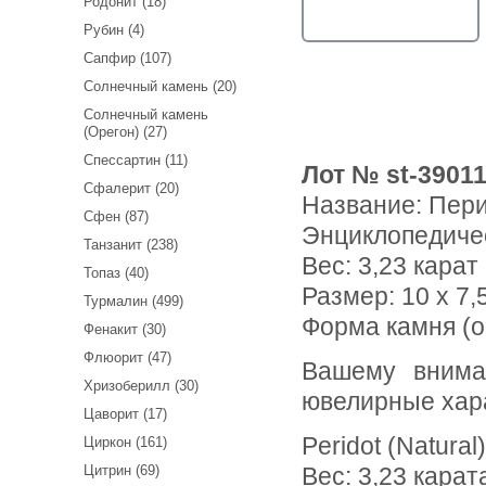
Родонит (18)
Рубин (4)
Сапфир (107)
Солнечный камень (20)
Солнечный камень
(Орегон) (27)
Спессартин (11)
Лот № st-3901
Сфалерит (20)
Название:
Пери
Сфен (87)
Энциклопедиче
Танзанит (238)
Вес:
3,23 карат
Топаз (40)
Размер: 10 x 7,5
Турмалин (499)
Форма камня (о
Фенакит (30)
Флюорит (47)
Вашему вниманию предлагаетс перидот! Ниже приводятся
Хризоберилл (30)
ювелирные хар
Цаворит (17)
Peridot (Natural)
Циркон (161)
Цитрин (69)
Вес: 3,23 карат