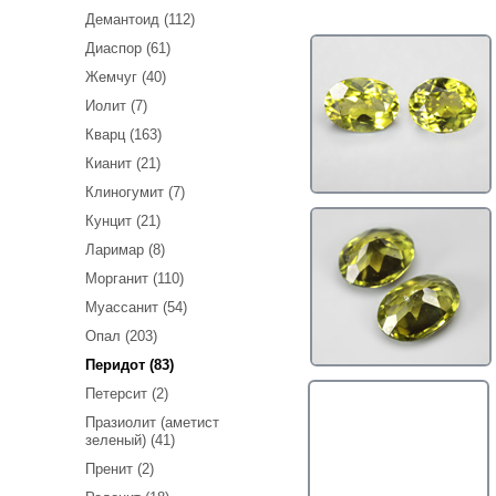
Демантоид (112)
Диаспор (61)
Жемчуг (40)
Иолит (7)
Кварц (163)
Кианит (21)
Клиногумит (7)
Кунцит (21)
Ларимар (8)
Морганит (110)
Муассанит (54)
Опал (203)
Перидот (83)
Петерсит (2)
Празиолит (аметист
зеленый) (41)
Пренит (2)