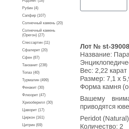
Родонит (18)
Рубин (4)
Сапфир (107)
Солнечный камень (20)
Солнечный камень
(Орегон) (27)
Спессартин (11)
Лот № st-3900
Сфалерит (20)
Название:
Пара
Сфен (87)
Энциклопедиче
Танзанит (238)
Вес:
2,22 карат
Топаз (40)
Размер: 7,1 х 5,
Турмалин (499)
Форма камня (о
Фенакит (30)
Флюорит (47)
Вашему вниманию предлагается пара перидотов! Ниже
Хризоберилл (30)
приводятся юве
Цаворит (17)
Peridot (Natural)
Циркон (161)
Цитрин (69)
Количество: 2