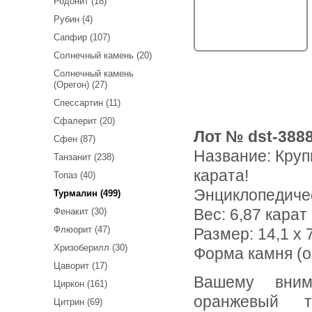
Родонит (18)
Рубин (4)
Сапфир (107)
Солнечный камень (20)
Солнечный камень
(Орегон) (27)
Спессартин (11)
Сфалерит (20)
Лот № dst-388
Сфен (87)
Название:
Круп
Танзанит (238)
карата!
Топаз (40)
Энциклопедиче
Турмалин (499)
Вес:
6,87 карат
Фенакит (30)
Флюорит (47)
Размер: 14,1 x 7
Хризоберилл (30)
Форма камня (о
Цаворит (17)
Вашему вниманию предлагается крупный красновато-
Циркон (161)
оранжевый т
Цитрин (69)