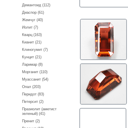
Демантоид (112)
Диаспор (61)
Жемчуг (40)
Иолит (7)
Кварц (163)
Кианит (21)
Клиногумит (7)
Кунцит (21)
Ларимар (8)
Морганит (110)
Муассанит (54)
Опал (203)
Перидот (83)
Петерсит (2)
Празиолит (аметист
зеленый) (41)
Пренит (2)