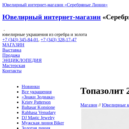
Ювелирный интернет-магазин «Серебряные Линии»
Ювелирный интернет-магазин
«Серебр
ювелирные украшения из серебра и золота
+7 (343) 345-84-01
,
+7 (343) 328-17-47
МАГАЗИН
Выставка
Продажа
ЭНЦИКЛОПЕДИЯ
Мастерская
Контакты
Новинки
Топазолит 2
Все украшения
«Знаки Зодиака»
Kristy Patterson
Магазин
//
Ювелирные 
Baltasar Konsione
Rabhasa Venudary
DJ Magic Jewelry
Мужская линия Biker
Золотая линия