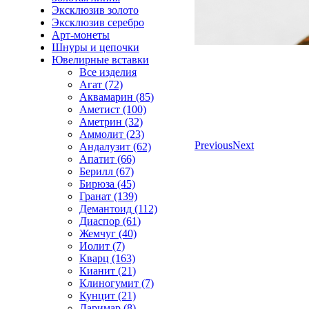
Эксклюзив золото
Эксклюзив серебро
Арт-монеты
Шнуры и цепочки
Ювелирные вставки
Все изделия
Агат (72)
Аквамарин (85)
Аметист (100)
Аметрин (32)
Аммолит (23)
Previous
Next
Андалузит (62)
Апатит (66)
Берилл (67)
Бирюза (45)
Гранат (139)
Демантоид (112)
Диаспор (61)
Жемчуг (40)
Иолит (7)
Кварц (163)
Кианит (21)
Клиногумит (7)
Кунцит (21)
Ларимар (8)