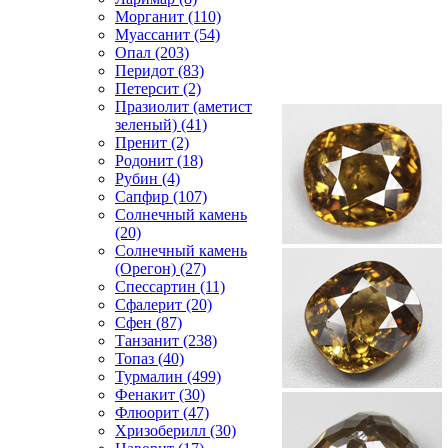
Морганит (110)
Муассанит (54)
Опал (203)
Перидот (83)
Петерсит (2)
Празиолит (аметист
зеленый) (41)
Пренит (2)
Родонит (18)
Рубин (4)
Сапфир (107)
Солнечный камень
(20)
Солнечный камень
(Орегон) (27)
Спессартин (11)
Сфалерит (20)
Сфен (87)
Танзанит (238)
Топаз (40)
Турмалин (499)
Фенакит (30)
Флюорит (47)
Хризоберилл (30)