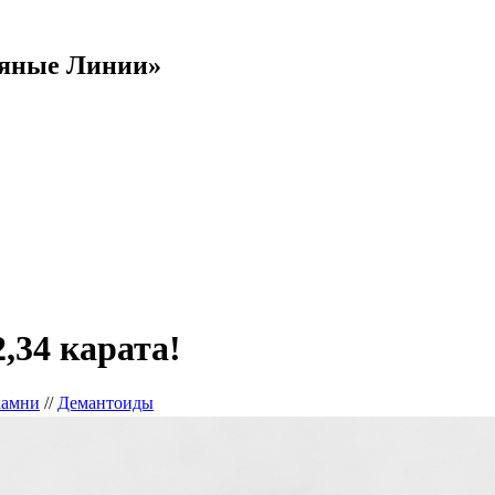
яные Линии»
,34 карата!
камни
//
Демантоиды