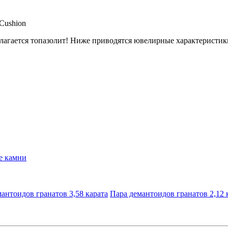
Cushion
агается топазолит! Ниже приводятся ювелирные характеристик
е камни
антоидов гранатов 3,58 карата
Пара демантоидов гранатов 2,12 