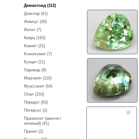
Демантоид (112)
Диаспор (61)
Жемчуг (40)
Иолит (7)
Кварц (163)
Кианит (21)
Клиногумит (7)
Кунцит (21)
Ларимар (8)
Морганит (110)
Муассанит (54)
Опал (203)
Перидот (83)
Петерсит (2)
Празиолит (аметист
зеленый) (41)
Пренит (2)