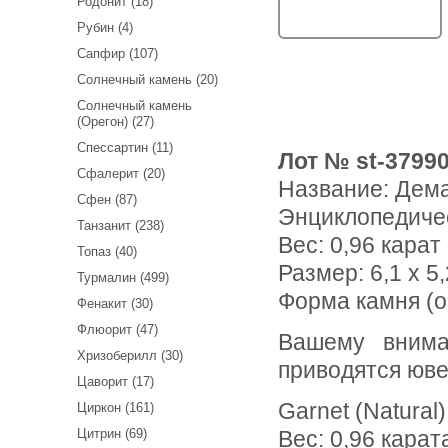
Родонит (18)
Рубин (4)
Сапфир (107)
Солнечный камень (20)
Солнечный камень
(Орегон) (27)
Спессартин (11)
Лот № st-3799
Сфалерит (20)
Название:
Дема
Сфен (87)
Энциклопедиче
Танзанит (238)
Вес:
0,96 карат
Топаз (40)
Размер: 6,1 x 5,
Турмалин (499)
Форма камня (о
Фенакит (30)
Флюорит (47)
Вашему вниманию предлагается демантоид гранат! Ниже
Хризоберилл (30)
приводятся юве
Цаворит (17)
Garnet (Natural)
Циркон (161)
Цитрин (69)
Вес: 0,96 карат