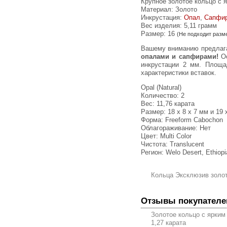
Крупное золотое кольцо с 
Материал: Золото
Инкрустация:
Опал
,
Сапфи
Вес изделия:
5,11 грамм
Размер: 16
(Не подходит разм
Вашему вниманию предла
опалами и сапфирами!
О
инкрустации 2 мм. Площа
характеристики вставок.
Opal (Natural)
Количество: 2
Вес: 11,76 карата
Размер: 18 х 8 х 7 мм и 19 
Форма: Freeform Cabochon
Облагораживание: Нет
Цвет: Multi Color
Чистота: Translucent
Регион: Welo Desert, Ethiopi
Кольца Эксклюзив золо
Отзывы покупателе
Золотое кольцо с ярки
1,27 карата