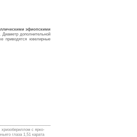
таллическими эфиопскими
. Диаметр дополнительной
же приводятся ювелирные
 хризобериллом с ярко-
ьего глаза 1,51 карата