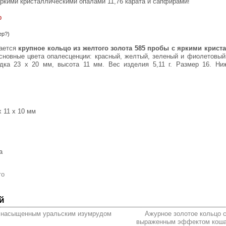
яркими кристаллическими опалами 11,76 карата и сапфирами!
р
ер?)
гается
крупное
кольцо из желтого золота 585 пробы c яркими крис
сновные цвета опалесценции: красный, желтый, зеленый и фиолетовый
дка 23 х 20 мм, высота 11 мм. Вес изделия 5,11 г. Размер 16. Ни
х 11 х 10 мм
a
то
й
м насыщенным уральским изумрудом
Ажурное золотое кольцо с
выраженным эффектом кошач