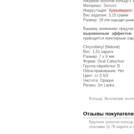
Ажурное золотое кольцо с 
Материал: Золото
Инкрустация:
Хризоберилл
Вес изделия:
3,15 грамм
Размер: 18
(Не подходит разм
Вашему вниманию предла
выраженным эффектом к
приводятся ювелирные хара
Chrysoberyl (Natural)
Вес: 1,51 карата
Размер: 7 х 6 мм
Форма: Oval Cabochon
Группа обработки: В
Облагораживание: Нет
Цвет: сг-З.5/2
Чистота: Opaque
Регион: Sri Lanka
Кольца Эксклюзив золо
Отзывы покупателе
Крупное золотое кольцо
опалами 11,76 карата и