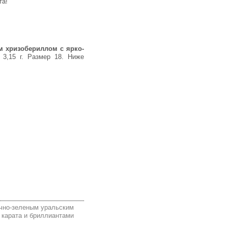
та!
м хризобериллом с ярко-
3,15 г. Размер 18. Ниже
очно-зеленым уральским
 карата и бриллиантами