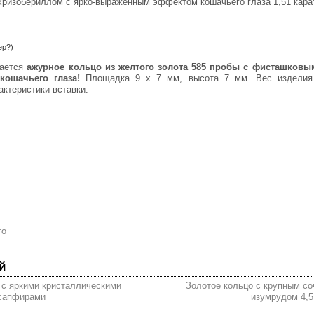
хризобериллом с ярко-выраженным эффектом кошачьего глаза 1,51 кара
ер?)
гается
ажурное
кольцо из желтого золота 585 пробы c фисташковы
ошачьего глаза!
Площадка 9 х 7 мм, высота 7 мм. Вес изделия 
ктеристики вставки.
то
й
 с яркими кристаллическими
Золотое кольцо с крупным с
 сапфирами
изумрудом 4,5