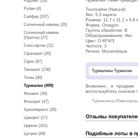
турмалин! Ниже приводят
Родонит (18)
Рубин (4)
Tourmaline (Natural)
Вес: 5,5 карата
Сапфир (107)
Размер: 11,7 х 11,2 х 4,8
Солнечный камень (20)
Форма: Octagon
Группа обработки: В
Солнечный камень
Облагораживание: Нет
(Орегон) (27)
Цвет: О-КР.4/3
Спессартин (11)
Чистота: 3
Регион: Mozambique
Сфалерит (20)
Сфен (87)
Танзанит (238)
Топаз (40)
Турмалин (499)
Возможно, в продаже
воспользуйтесь поиском п
Фенакит (30)
Турмалины Ювелирны
Флюорит (47)
Хризоберилл (30)
Отзывы покупателе
Цаворит (17)
Циркон (161)
Подобные лоты в 
Цитрин (69)