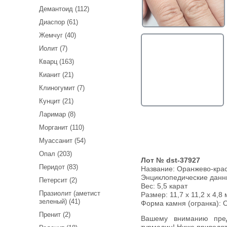
Демантоид (112)
Диаспор (61)
Жемчуг (40)
Иолит (7)
Кварц (163)
Кианит (21)
Клиногумит (7)
Кунцит (21)
Ларимар (8)
Морганит (110)
Муассанит (54)
Опал (203)
Лот № dst-37927
Перидот (83)
Название:
Оранжево-крас
Энциклопедические дан
Петерсит (2)
Вес:
5,5 карат
Празиолит (аметист
Размер: 11,7 x 11,2 x 4,8 
зеленый) (41)
Форма камня (огранка): 
Пренит (2)
Вашему вниманию предлагается яркий оранжево-красный