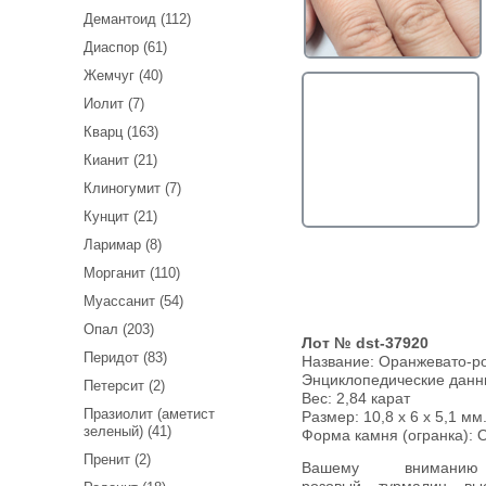
Демантоид (112)
Диаспор (61)
Жемчуг (40)
Иолит (7)
Кварц (163)
Кианит (21)
Клиногумит (7)
Кунцит (21)
Ларимар (8)
Морганит (110)
Муассанит (54)
Опал (203)
Лот № dst-37920
Перидот (83)
Название:
Оранжевато-ро
Энциклопедические дан
Петерсит (2)
Вес:
2,84 карат
Празиолит (аметист
Размер: 10,8 x 6 x 5,1 мм
зеленый) (41)
Форма камня (огранка): 
Пренит (2)
Вашему вниманию предлагается оранжевато-