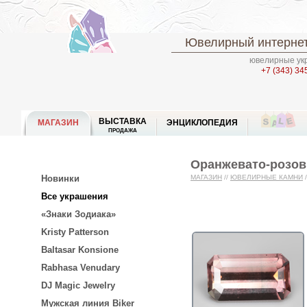
Ювелирный интернет
ювелирные укр
+7 (343) 34
ВЫСТАВКА
МАГАЗИН
ЭНЦИКЛОПЕДИЯ
ПРОДАЖА
Оранжевато-розовы
Новинки
МАГАЗИН
//
ЮВЕЛИРНЫЕ КАМНИ
/
Все украшения
«Знаки Зодиака»
Kristy Patterson
Baltasar Konsione
Rabhasa Venudary
DJ Magic Jewelry
Мужская линия Biker