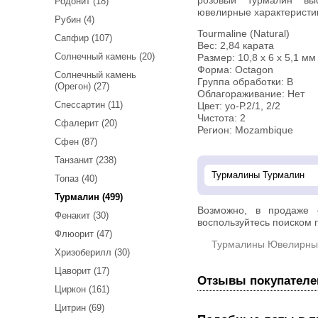
розовый турмалин вы
Родонит (18)
ювелирные характеристи
Рубин (4)
Tourmaline (Natural)
Сапфир (107)
Вес: 2,84 карата
Солнечный камень (20)
Размер: 10,8 х 6 х 5,1 мм
Форма: Octagon
Солнечный камень
Группа обработки: В
(Орегон) (27)
Облагораживание: Нет
Спессартин (11)
Цвет: уо-Р.2/1, 2/2
Чистота: 2
Сфалерит (20)
Регион: Mozambique
Сфен (87)
Танзанит (238)
Топаз (40)
Турмалин (499)
Возможно, в продаже
Фенакит (30)
воспользуйтесь поиском п
Флюорит (47)
Турмалины Ювелирны
Хризоберилл (30)
Цаворит (17)
Отзывы покупателе
Циркон (161)
Цитрин (69)