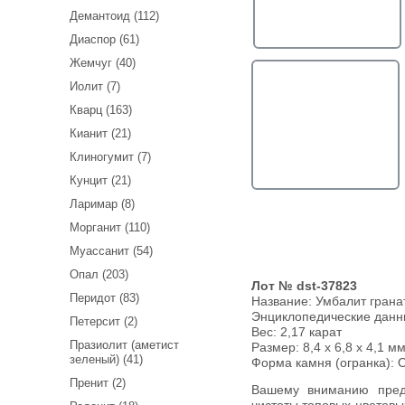
Демантоид (112)
Диаспор (61)
Жемчуг (40)
Иолит (7)
Кварц (163)
Кианит (21)
Клиногумит (7)
Кунцит (21)
Ларимар (8)
Морганит (110)
Муассанит (54)
Опал (203)
Лот № dst-37823
Перидот (83)
Название:
Умбалит гранат
Энциклопедические дан
Петерсит (2)
Вес:
2,17 карат
Празиолит (аметист
Размер: 8,4 x 6,8 x 4,1 мм
зеленый) (41)
Форма камня (огранка): O
Пренит (2)
Вашему вниманию предлагается умбалит гранат высокой