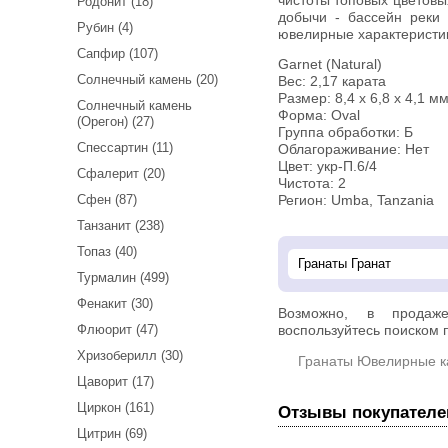
чистоты топовых цветовы
Родонит (18)
добычи - бассейн реки
Рубин (4)
ювелирные характеристи
Сапфир (107)
Garnet (Natural)
Солнечный камень (20)
Вес: 2,17 карата
Размер: 8,4 х 6,8 х 4,1 м
Солнечный камень
Форма: Oval
(Орегон) (27)
Группа обработки: Б
Спессартин (11)
Облагораживание: Нет
Цвет: укр-П.6/4
Сфалерит (20)
Чистота: 2
Сфен (87)
Регион: Umba, Tanzania
Танзанит (238)
Топаз (40)
Турмалин (499)
Фенакит (30)
Возможно, в прода
Флюорит (47)
воспользуйтесь поиском п
Хризоберилл (30)
Гранаты Ювелирные 
Цаворит (17)
Циркон (161)
Отзывы покупателе
Цитрин (69)