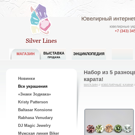
Ювелирный интернет
ювелирные укр
+7 (343) 34
ВЫСТАВКА
МАГАЗИН
ЭНЦИКЛОПЕДИЯ
ПРОДАЖА
Набор из 5 разноц
карата!
Новинки
МАГАЗИН
//
ЮВЕЛИРНЫЕ КАМНИ
/
Все украшения
«Знаки Зодиака»
Kristy Patterson
Baltasar Konsione
Rabhasa Venudary
DJ Magic Jewelry
Мужская линия Biker