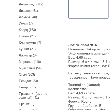
Демантоид (112)
Диаспор (61)
Жемчуг (40)
Иолит (7)
Кварц (163)
Кианит (21)
Клиногумит (7)
Лот № dst-37816
Кунцит (21)
Название:
Набор из 5 ра
Энциклопедические дан
Ларимар (8)
Вес:
4,69 карат
Размер: 6 х 4,4 мм – 6,1 
Морганит (110)
Форма камня (огранка): 
Муассанит (54)
Вашему вниманию предлагается набор из 5 разноцветных
Опал (203)
турмалинов! Ниже привод
Перидот (83)
Tourmaline (Natural)
Петерсит (2)
Количество: 5
Вес: 4,69 карата
Празиолит (аметист
Размер: 6 х 4,4 мм – 6,1 
зеленый) (41)
Форма: Round
Пренит (2)
Группа обработки: Б
Облагораживание: Нет