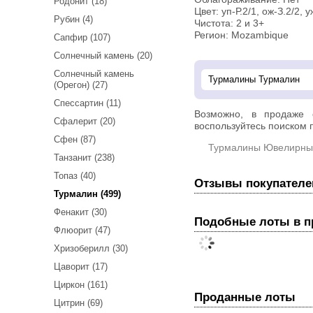
Родонит (18)
Цвет: уп-Р.2/1, ож-З.2/2, у
Рубин (4)
Чистота: 2 и 3+
Регион: Mozambique
Сапфир (107)
Солнечный камень (20)
Солнечный камень
(Орегон) (27)
Спессартин (11)
Возможно, в продаже
Сфалерит (20)
воспользуйтесь поиском п
Сфен (87)
Турмалины Ювелирны
Танзанит (238)
Топаз (40)
Отзывы покупателе
Турмалин (499)
Фенакит (30)
Подобные лоты в 
Флюорит (47)
Хризоберилл (30)
Цаворит (17)
Циркон (161)
Проданные лоты
Цитрин (69)